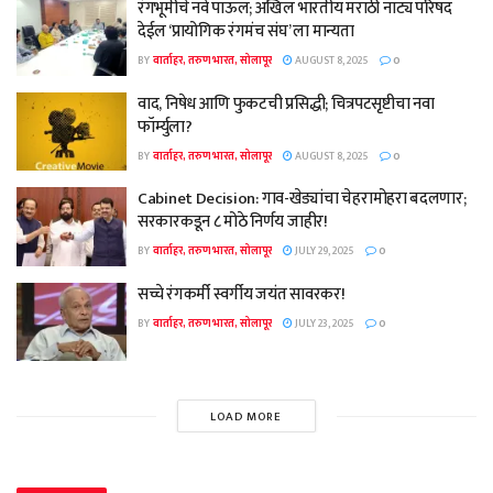
रंगभूमीचे नवे पाऊल; अखिल भारतीय मराठी नाट्य परिषद
देईल ‘प्रायोगिक रंगमंच संघ’ ला मान्यता
BY
वार्ताहर, तरुण भारत, सोलापूर
AUGUST 8, 2025
0
वाद, निषेध आणि फुकटची प्रसिद्धी; चित्रपटसृष्टीचा नवा
फॉर्म्युला?
BY
वार्ताहर, तरुण भारत, सोलापूर
AUGUST 8, 2025
0
Cabinet Decision: गाव-खेड्यांचा चेहरामोहरा बदलणार;
सरकारकडून ८ मोठे निर्णय जाहीर!
BY
वार्ताहर, तरुण भारत, सोलापूर
JULY 29, 2025
0
सच्चे रंगकर्मी स्वर्गीय जयंत सावरकर!
BY
वार्ताहर, तरुण भारत, सोलापूर
JULY 23, 2025
0
LOAD MORE