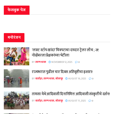
फेसबुक पेज
मनोरंजन
‘लास्ट स्टॉप खांदा’ चित्रपटाचा दमदार ट्रेलर लाँच ; २१
नोव्हेंबरला प्रेक्षकांच्या भेटीला
BY
तरुण भारत
NOVEMBER 12, 2025
0
राज्यभरात पुढील चार दिवस अतिवृष्टीचा इशारा!
BY
वार्ताहर, तरुण भारत, सोलापूर
AUGUST 16, 2025
0
तामसा येथे आदिवासी दिनानिमित्त आदिवासी संस्कृतीचे दर्शन!
BY
वार्ताहर, तरुण भारत, सोलापूर
AUGUST 11, 2025
0