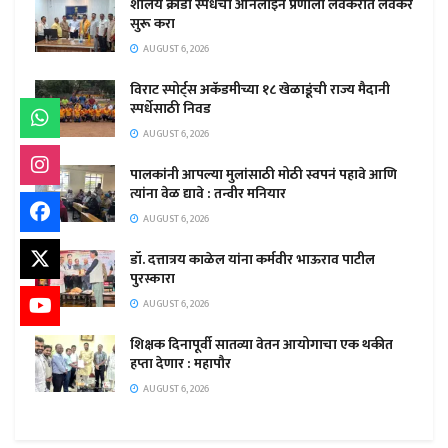
शालेय क्रीडा स्पर्धेची ऑनलाईन प्रणाली लवकरात लवकर
सुरू करा
AUGUST 6, 2026
विराट स्पोर्ट्स अकॅडमीच्या १८ खेळाडूंची राज्य मैदानी
स्पर्धेसाठी निवड
AUGUST 6, 2026
पालकांनी आपल्या मुलांसाठी मोठी स्वपनं पहावे आणि
त्यांना वेळ द्यावे : तन्वीर मनियार
AUGUST 6, 2026
डॉ. दत्तात्रय काळेल यांना कर्मवीर भाऊराव पाटील
पुरस्कारा
AUGUST 6, 2026
शिक्षक दिनापूर्वी सातव्या वेतन आयोगाचा एक थकीत
हप्ता देणार : महापौर
AUGUST 6, 2026