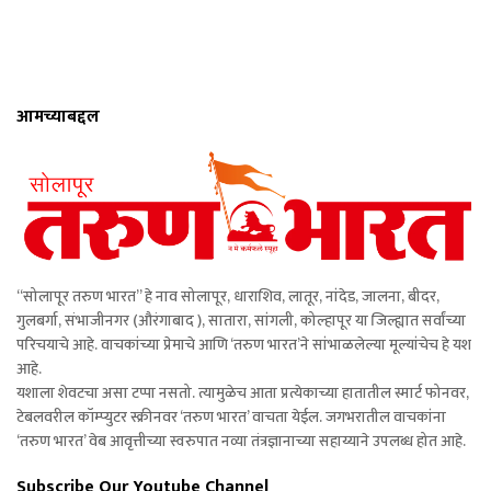
आमच्याबद्दल
“सोलापूर तरुण भारत” हे नाव सोलापूर, धाराशिव, लातूर, नांदेड, जालना, बीदर,
गुलबर्गा, संभाजीनगर (औरंगाबाद ), सातारा, सांगली, कोल्हापूर या जिल्ह्यात सर्वांच्या
परिचयाचे आहे. वाचकांच्या प्रेमाचे आणि ‘तरुण भारत’ने सांभाळलेल्या मूल्यांचेच हे यश
आहे.
यशाला शेवटचा असा टप्पा नसतो. त्यामुळेच आता प्रत्येकाच्या हातातील स्मार्ट फोनवर,
टेबलवरील कॉम्प्युटर स्क्रीनवर ‘तरुण भारत’ वाचता येईल. जगभरातील वाचकांना
‘तरुण भारत’ वेब आवृत्तीच्या स्वरुपात नव्या तंत्रज्ञानाच्या सहाय्याने उपलब्ध होत आहे.
Subscribe Our Youtube Channel