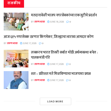
राजकीय
मतदानावेळी भाजप नगरसेवकांच्या एकजुटीचे प्रदर्शन
BY
तरुण भारत
JUNE 18, 2026
0
आज ६१५ नगरसेवक ठरणार किंगमेकर, जिल्ह्याचा बारावा आमदार कोण
BY
तरुण भारत
JUNE 17, 2026
0
लवकरच भारत तिसरी सर्वात मोठी अर्थव्यवस्था बनेल :
पालकमंत्री गोरे
BY
तरुण भारत
JUNE 17, 2026
0
शत – प्रतिशत मते मिळविण्याचा भाजपाचा प्रयत्न
BY
तरुण भारत
JUNE 17, 2026
0
LOAD MORE