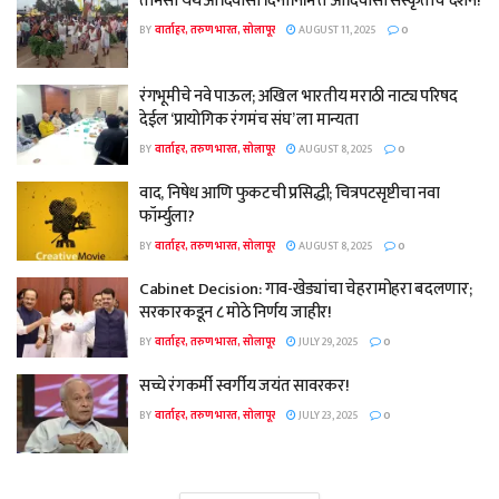
तामसा येथे आदिवासी दिनानिमित्त आदिवासी संस्कृतीचे दर्शन!
BY
वार्ताहर, तरुण भारत, सोलापूर
AUGUST 11, 2025
0
रंगभूमीचे नवे पाऊल; अखिल भारतीय मराठी नाट्य परिषद
देईल ‘प्रायोगिक रंगमंच संघ’ ला मान्यता
BY
वार्ताहर, तरुण भारत, सोलापूर
AUGUST 8, 2025
0
वाद, निषेध आणि फुकटची प्रसिद्धी; चित्रपटसृष्टीचा नवा
फॉर्म्युला?
BY
वार्ताहर, तरुण भारत, सोलापूर
AUGUST 8, 2025
0
Cabinet Decision: गाव-खेड्यांचा चेहरामोहरा बदलणार;
सरकारकडून ८ मोठे निर्णय जाहीर!
BY
वार्ताहर, तरुण भारत, सोलापूर
JULY 29, 2025
0
सच्चे रंगकर्मी स्वर्गीय जयंत सावरकर!
BY
वार्ताहर, तरुण भारत, सोलापूर
JULY 23, 2025
0