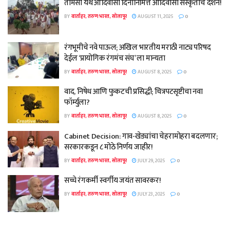
तामसा येथे आदिवासी दिनानिमित्त आदिवासी संस्कृतीचे दर्शन!
BY
वार्ताहर, तरुण भारत, सोलापूर
AUGUST 11, 2025
0
रंगभूमीचे नवे पाऊल; अखिल भारतीय मराठी नाट्य परिषद
देईल ‘प्रायोगिक रंगमंच संघ’ ला मान्यता
BY
वार्ताहर, तरुण भारत, सोलापूर
AUGUST 8, 2025
0
वाद, निषेध आणि फुकटची प्रसिद्धी; चित्रपटसृष्टीचा नवा
फॉर्म्युला?
BY
वार्ताहर, तरुण भारत, सोलापूर
AUGUST 8, 2025
0
Cabinet Decision: गाव-खेड्यांचा चेहरामोहरा बदलणार;
सरकारकडून ८ मोठे निर्णय जाहीर!
BY
वार्ताहर, तरुण भारत, सोलापूर
JULY 29, 2025
0
सच्चे रंगकर्मी स्वर्गीय जयंत सावरकर!
BY
वार्ताहर, तरुण भारत, सोलापूर
JULY 23, 2025
0