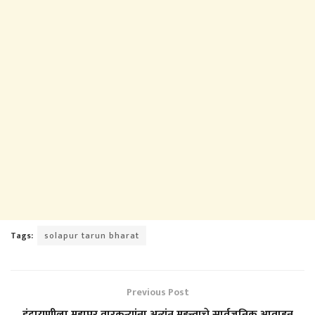
Tags:
solapur tarun bharat
Previous Post
इंद्रायणीला महापूर वारकऱ्यांना अत्यंत महत्त्वाचे सार्वजनिक आवाहन