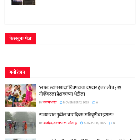
फेसबुक पेज
मनोरंजन
‘लास्ट स्टॉप खांदा’ चित्रपटाचा दमदार ट्रेलर लाँच ; २१
नोव्हेंबरला प्रेक्षकांच्या भेटीला
BY
तरुण भारत
NOVEMBER 12, 2025
0
राज्यभरात पुढील चार दिवस अतिवृष्टीचा इशारा!
BY
वार्ताहर, तरुण भारत, सोलापूर
AUGUST 16, 2025
0