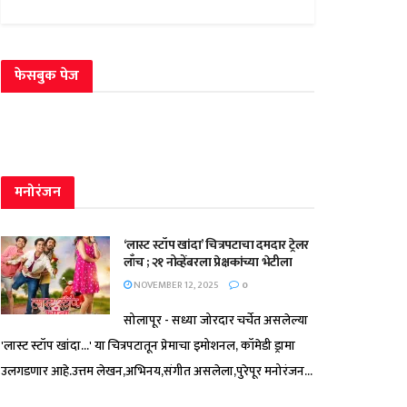
फेसबुक पेज
मनोरंजन
‘लास्ट स्टॉप खांदा’ चित्रपटाचा दमदार ट्रेलर
लाँच ; २१ नोव्हेंबरला प्रेक्षकांच्या भेटीला
NOVEMBER 12, 2025
0
सोलापूर - सध्या जोरदार चर्चेत असलेल्या
'लास्ट स्टॉप खांदा...' या चित्रपटातून प्रेमाचा इमोशनल, कॉमेडी ड्रामा
उलगडणार आहे.उत्तम लेखन,अभिनय,संगीत असलेला,पुरेपूर मनोरंजन...