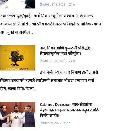
AUGUST 8, 2025
0
तभा फ्लॅश न्यूज/मुंबई : प्रायोगिक रंगभूमीला भक्कम आणि सशक्त
बनवण्यासाठी अखिल भारतीय मराठी नाट्य परिषदेने 'प्रायोगिक रंगमंच
संघ' मुंबई या संस्थेला...
वाद, निषेध आणि फुकटची प्रसिद्धी;
चित्रपटसृष्टीचा नवा फॉर्म्युला?
AUGUST 8, 2025
0
तभा फ्लॅश न्यूज : वाद निर्माण होतील असे
चित्रपट बनवायचे म्हणजे त्याविषयी समाजात मोठ्या प्रमाणात चर्चा
होते, त्याचा निषेध केला...
Cabinet Decision: गाव-खेड्यांचा
चेहरामोहरा बदलणार; सरकारकडून ८ मोठे
निर्णय जाहीर!
JULY 29, 2025
0