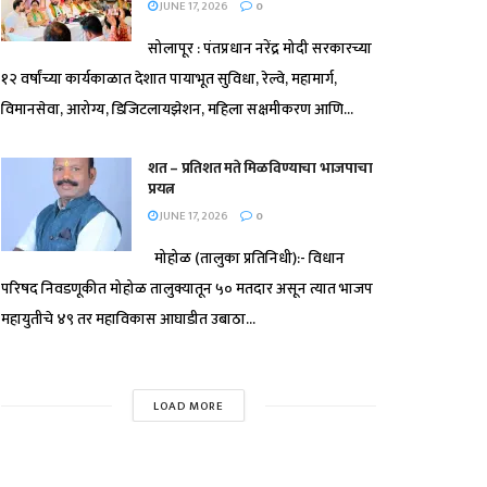
JUNE 17, 2026
0
सोलापूर : पंतप्रधान नरेंद्र मोदी सरकारच्या
१२ वर्षांच्या कार्यकाळात देशात पायाभूत सुविधा, रेल्वे, महामार्ग,
विमानसेवा, आरोग्य, डिजिटलायझेशन, महिला सक्षमीकरण आणि...
शत – प्रतिशत मते मिळविण्याचा भाजपाचा
प्रयत्न
JUNE 17, 2026
0
मोहोळ (तालुका प्रतिनिधी):- विधान
परिषद निवडणूकीत मोहोळ तालुक्यातून ५० मतदार असून त्यात भाजप
महायुतीचे ४९ तर महाविकास आघाडीत उबाठा...
LOAD MORE