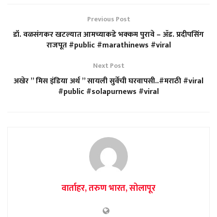
Previous Post
डॉ. वळसंगकर खटल्यात आमच्याकडे भक्कम पुरावे – ॲड. प्रदीपसिंग
राजपूत #public #marathinews #viral
Next Post
अखेर ” मिस इंडिया अर्थ ” सायली सुर्वेची घरवापसी..#मराठी #viral
#public #solapurnews #viral
वार्ताहर, तरुण भारत, सोलापूर