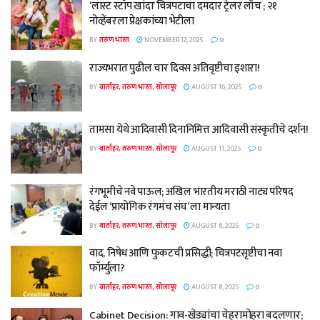
‘लास्ट स्टॉप खांदा’ चित्रपटाचा दमदार ट्रेलर लाँच ; २१
नोव्हेंबरला प्रेक्षकांच्या भेटीला
BY
तरुण भारत
NOVEMBER 12, 2025
0
राज्यभरात पुढील चार दिवस अतिवृष्टीचा इशारा!
BY
वार्ताहर, तरुण भारत, सोलापूर
AUGUST 16, 2025
0
तामसा येथे आदिवासी दिनानिमित्त आदिवासी संस्कृतीचे दर्शन!
BY
वार्ताहर, तरुण भारत, सोलापूर
AUGUST 11, 2025
0
रंगभूमीचे नवे पाऊल; अखिल भारतीय मराठी नाट्य परिषद
देईल ‘प्रायोगिक रंगमंच संघ’ ला मान्यता
BY
वार्ताहर, तरुण भारत, सोलापूर
AUGUST 8, 2025
0
वाद, निषेध आणि फुकटची प्रसिद्धी; चित्रपटसृष्टीचा नवा
फॉर्म्युला?
BY
वार्ताहर, तरुण भारत, सोलापूर
AUGUST 8, 2025
0
Cabinet Decision: गाव-खेड्यांचा चेहरामोहरा बदलणार;