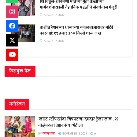
श्री विठ्ठल-रुक्मिणी मातेच्या मूर्ती तज्ज्ञांच्या
मार्गदर्शनाखाली वैज्ञानिक पद्धतीने संवर्धनास मंजुरी
AUGUST 7, 2026
बार्शीत रेशनच्या धान्याच्या काळाबाजारावर मोठी
कारवाई; १९ हजार ३०० किलो धान्य जप्त
AUGUST 7, 2026
फेसबुक पेज
मनोरंजन
‘लास्ट स्टॉप खांदा’ चित्रपटाचा दमदार ट्रेलर लाँच ; २१
नोव्हेंबरला प्रेक्षकांच्या भेटीला
BY
तरुण भारत
NOVEMBER 12, 2025
0