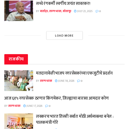
सच्चे रंगकर्मी स्वर्गीय जयंत सावरकर!
BY
वार्ताहर, तरुण भारत, सोलापूर
JULY 23, 2025
0
LOAD MORE
राजकीय
मतदानावेळी भाजप नगरसेवकांच्या एकजुटीचे प्रदर्शन
BY
तरुण भारत
JUNE 18, 2026
0
आज ६१५ नगरसेवक ठरणार किंगमेकर, जिल्ह्याचा बारावा आमदार कोण
BY
तरुण भारत
JUNE 17, 2026
0
लवकरच भारत तिसरी सर्वात मोठी अर्थव्यवस्था बनेल :
पालकमंत्री गोरे