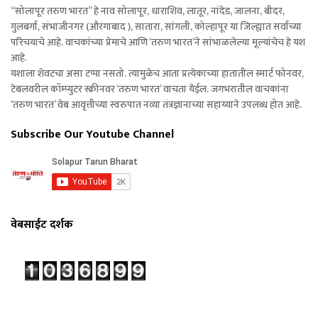
“सोलापूर तरुण भारत” हे नाव सोलापूर, धाराशिव, लातूर, नांदेड, जालना, बीदर,
गुलबर्गा, संभाजीनगर (औरंगाबाद ), सातारा, सांगली, कोल्हापूर या जिल्ह्यात सर्वांच्या
परिचयाचे आहे. वाचकांच्या प्रेमाचे आणि ‘तरुण भारत’ने सांभाळलेल्या मूल्यांचेच हे यश
आहे.
यशाला शेवटचा असा टप्पा नसतो. त्यामुळेच आता प्रत्येकाच्या हातातील स्मार्ट फोनवर,
टेबलवरील कॉम्प्युटर स्क्रीनवर ‘तरुण भारत’ वाचता येईल. जगभरातील वाचकांना
‘तरुण भारत’ वेब आवृत्तीच्या स्वरुपात नव्या तंत्रज्ञानाच्या सहाय्याने उपलब्ध होत आहे.
Subscribe Our Youtube Channel
वेबसाईट दर्शक