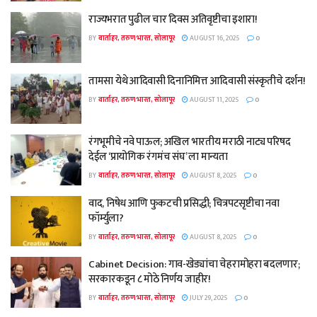
राज्यभरात पुढील चार दिवस अतिवृष्टीचा इशारा!
BY
वार्ताहर, तरुण भारत, सोलापूर
AUGUST 16, 2025
0
तामसा येथे आदिवासी दिनानिमित्त आदिवासी संस्कृतीचे दर्शन!
BY
वार्ताहर, तरुण भारत, सोलापूर
AUGUST 11, 2025
0
रंगभूमीचे नवे पाऊल; अखिल भारतीय मराठी नाट्य परिषद
देईल ‘प्रायोगिक रंगमंच संघ’ ला मान्यता
BY
वार्ताहर, तरुण भारत, सोलापूर
AUGUST 8, 2025
0
वाद, निषेध आणि फुकटची प्रसिद्धी; चित्रपटसृष्टीचा नवा
फॉर्म्युला?
BY
वार्ताहर, तरुण भारत, सोलापूर
AUGUST 8, 2025
0
Cabinet Decision: गाव-खेड्यांचा चेहरामोहरा बदलणार;
सरकारकडून ८ मोठे निर्णय जाहीर!
BY
वार्ताहर, तरुण भारत, सोलापूर
JULY 29, 2025
0