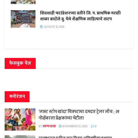
शिवशाही फाउंडेशनच्या वतीने जि. प. प्राथमिक मराठी
शाळा बादोले बु. येथे शैक्षणिक साहित्याचे वाटप
AUGUST 8, 2026
फेसबुक पेज
मनोरंजन
‘लास्ट स्टॉप खांदा’ चित्रपटाचा दमदार ट्रेलर लाँच ; २१
नोव्हेंबरला प्रेक्षकांच्या भेटीला
BY
तरुण भारत
NOVEMBER 12, 2025
0