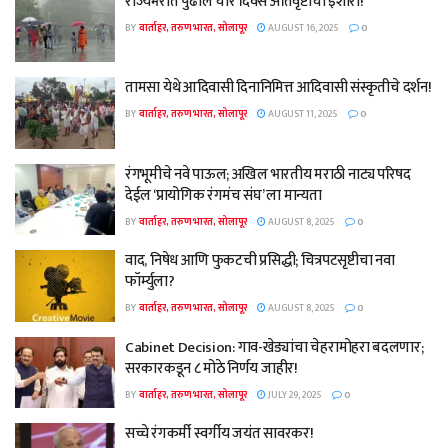
राज्यभरात पुढील चार दिवस अतिवृष्टीचा इशारा!
BY
वार्ताहर, तरुण भारत, सोलापूर
AUGUST 16, 2025
0
तामसा येथे आदिवासी दिनानिमित्त आदिवासी संस्कृतीचे दर्शन!
BY
वार्ताहर, तरुण भारत, सोलापूर
AUGUST 11, 2025
0
रंगभूमीचे नवे पाऊल; अखिल भारतीय मराठी नाट्य परिषद
देईल ‘प्रायोगिक रंगमंच संघ’ ला मान्यता
BY
वार्ताहर, तरुण भारत, सोलापूर
AUGUST 8, 2025
0
वाद, निषेध आणि फुकटची प्रसिद्धी; चित्रपटसृष्टीचा नवा
फॉर्म्युला?
BY
वार्ताहर, तरुण भारत, सोलापूर
AUGUST 8, 2025
0
Cabinet Decision: गाव-खेड्यांचा चेहरामोहरा बदलणार;
सरकारकडून ८ मोठे निर्णय जाहीर!
BY
वार्ताहर, तरुण भारत, सोलापूर
JULY 29, 2025
0
सच्चे रंगकर्मी स्वर्गीय जयंत सावरकर!