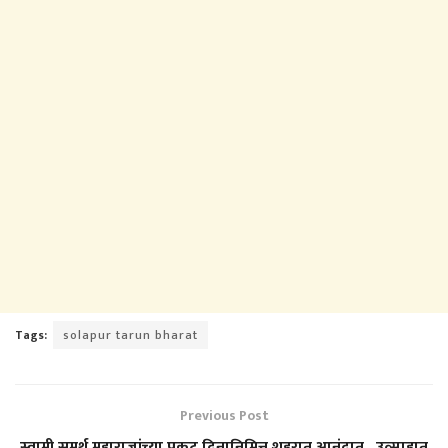
Tags:
solapur tarun bharat
Previous Post
स्वामी समर्थ महाराजांच्या प्रकट दिनानिमित्त शहरात आनंदात , उत्साहात