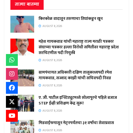
ताज्या बातम्या
किरकोळ वादातून तरुणाचा तिघांकडून खून
AUGUST 8, 2026
महेश गायकवाड यांची महाराष्ट्र राज्य मराठी पत्रकार
संघाच्या पत्रकार हल्ला विरोधी समितीवर महाराष्ट्र प्रदेश
सरचिटणीस पदी नियुक्ती
AUGUST 8, 2026
ग्रामपंचायत अधिकारी दक्षिण तालुकाध्यपदी रमेश
गायकवाड, सज्जाद काझी यांची सचिवपदी निवड
AUGUST 8, 2026
ए. जी. पाटील इन्स्टिट्यूटमध्ये सोलापूरचे पहिले बजाज
STEP ईव्ही प्रशिक्षण केंद्र सुरू!
AUGUST 8, 2026
मिडवाईफपासून मेट्रनपर्यंतचा ३१ वर्षांचा सेवाप्रवास
AUGUST 8, 2026