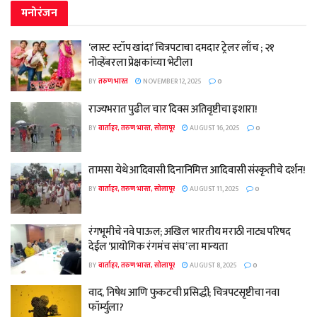
मनोरंजन
‘लास्ट स्टॉप खांदा’ चित्रपटाचा दमदार ट्रेलर लाँच ; २१
नोव्हेंबरला प्रेक्षकांच्या भेटीला
BY
तरुण भारत
NOVEMBER 12, 2025
0
राज्यभरात पुढील चार दिवस अतिवृष्टीचा इशारा!
BY
वार्ताहर, तरुण भारत, सोलापूर
AUGUST 16, 2025
0
तामसा येथे आदिवासी दिनानिमित्त आदिवासी संस्कृतीचे दर्शन!
BY
वार्ताहर, तरुण भारत, सोलापूर
AUGUST 11, 2025
0
रंगभूमीचे नवे पाऊल; अखिल भारतीय मराठी नाट्य परिषद
देईल ‘प्रायोगिक रंगमंच संघ’ ला मान्यता
BY
वार्ताहर, तरुण भारत, सोलापूर
AUGUST 8, 2025
0
वाद, निषेध आणि फुकटची प्रसिद्धी; चित्रपटसृष्टीचा नवा
फॉर्म्युला?