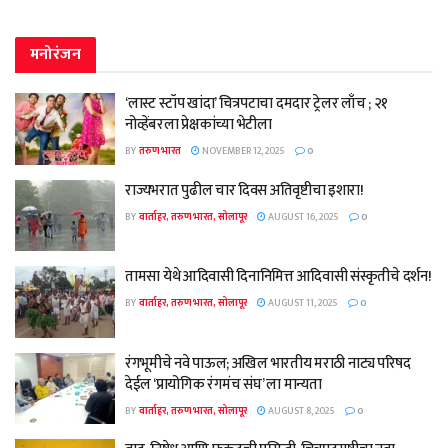
मनोरंजन
‘लास्ट स्टॉप खांदा’ चित्रपटाचा दमदार ट्रेलर लाँच ; २१
नोव्हेंबरला प्रेक्षकांच्या भेटीला
BY
तरुण भारत
NOVEMBER 12, 2025
0
राज्यभरात पुढील चार दिवस अतिवृष्टीचा इशारा!
BY
वार्ताहर, तरुण भारत, सोलापूर
AUGUST 16, 2025
0
तामसा येथे आदिवासी दिनानिमित्त आदिवासी संस्कृतीचे दर्शन!
BY
वार्ताहर, तरुण भारत, सोलापूर
AUGUST 11, 2025
0
रंगभूमीचे नवे पाऊल; अखिल भारतीय मराठी नाट्य परिषद
देईल ‘प्रायोगिक रंगमंच संघ’ ला मान्यता
BY
वार्ताहर, तरुण भारत, सोलापूर
AUGUST 8, 2025
0