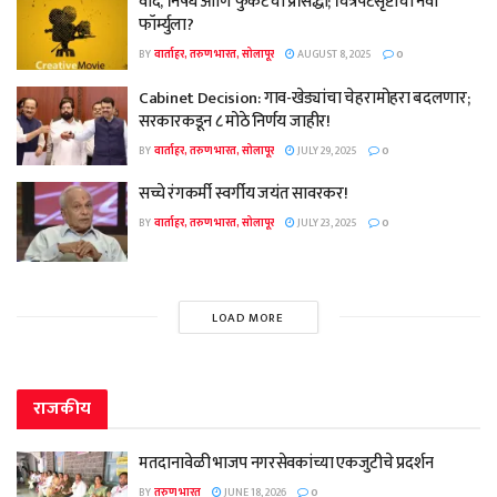
वाद, निषेध आणि फुकटची प्रसिद्धी; चित्रपटसृष्टीचा नवा
फॉर्म्युला?
BY
वार्ताहर, तरुण भारत, सोलापूर
AUGUST 8, 2025
0
Cabinet Decision: गाव-खेड्यांचा चेहरामोहरा बदलणार;
सरकारकडून ८ मोठे निर्णय जाहीर!
BY
वार्ताहर, तरुण भारत, सोलापूर
JULY 29, 2025
0
सच्चे रंगकर्मी स्वर्गीय जयंत सावरकर!
BY
वार्ताहर, तरुण भारत, सोलापूर
JULY 23, 2025
0
LOAD MORE
राजकीय
मतदानावेळी भाजप नगरसेवकांच्या एकजुटीचे प्रदर्शन
BY
तरुण भारत
JUNE 18, 2026
0