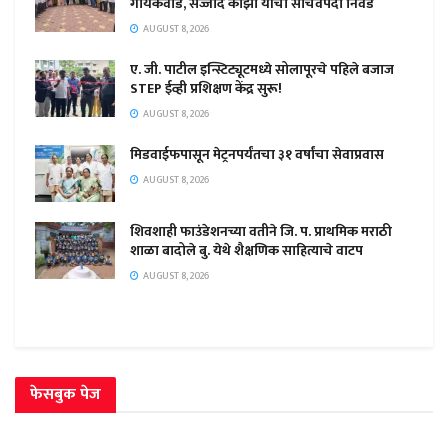
गायकवाड, सज्जाद काझी यांची सचिवपदी निवड
AUGUST 8, 2026
ए. जी. पाटील इन्स्टिट्यूटमध्ये सोलापूरचे पहिले बजाज
STEP ईव्ही प्रशिक्षण केंद्र सुरू!
AUGUST 8, 2026
मिडवाईफपासून मेट्रनपर्यंतचा ३१ वर्षांचा सेवाप्रवास
AUGUST 8, 2026
शिवशाही फाउंडेशनच्या वतीने जि. प. प्राथमिक मराठी
शाळा बादोले बु. येथे शैक्षणिक साहित्याचे वाटप
AUGUST 8, 2026
फेसबुक पेज