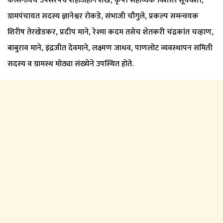
कासेगावचे उपसरपंच शहाजहान शेख, कृषी सहाय्यक विशाल सूर्यवंशी,
ग्रामपंचायत सदस्य ज्ञानेश्वर रोकडे, संभाजी चौगुले, प्रकल्प समन्वयक
शिरीष तेरखेडकर, प्रदीप माने, रेश्मा कदम तसेच शेतकरी चंद्रकांत चव्हाण,
बाबुराव माने, इंद्रजीत देवमाने, लक्ष्मण जाधव, पाणलोट व्यवस्थापन समिती
सदस्य व ग्रामस्थ मोठ्या संख्येने उपस्थित होते.