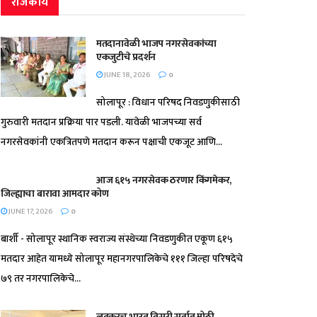
राजकीय
मतदानावेळी भाजप नगरसेवकांच्या
एकजुटीचे प्रदर्शन
JUNE 18, 2026
0
सोलापूर : विधान परिषद निवडणुकीसाठी
गुरुवारी मतदान प्रक्रिया पार पडली. यावेळी भाजपच्या सर्व
नगरसेवकांनी एकत्रितपणे मतदान करून पक्षाची एकजूट आणि...
आज ६१५ नगरसेवक ठरणार किंगमेकर,
जिल्ह्याचा बारावा आमदार कोण
JUNE 17, 2026
0
बार्शी - सोलापूर स्थानिक स्वराज्य संस्थेच्या निवडणुकीत एकूण ६१५
मतदार आहेत यामध्ये सोलापूर महानगरपालिकेचे १११ जिल्हा परिषदेचे
७९ तर नगरपालिकेचे...
लवकरच भारत तिसरी सर्वात मोठी