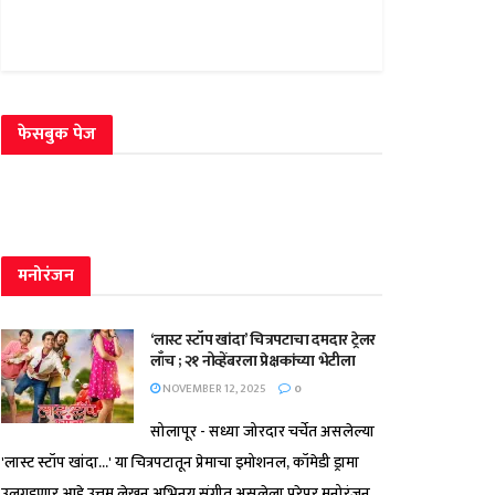
फेसबुक पेज
मनोरंजन
‘लास्ट स्टॉप खांदा’ चित्रपटाचा दमदार ट्रेलर
लाँच ; २१ नोव्हेंबरला प्रेक्षकांच्या भेटीला
NOVEMBER 12, 2025
0
सोलापूर - सध्या जोरदार चर्चेत असलेल्या
'लास्ट स्टॉप खांदा...' या चित्रपटातून प्रेमाचा इमोशनल, कॉमेडी ड्रामा
उलगडणार आहे.उत्तम लेखन,अभिनय,संगीत असलेला,पुरेपूर मनोरंजन...