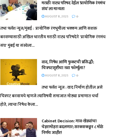
मराठी नाट्य परिषद देईल ‘प्रायोगिक रंगमंच
संघ’ ला मान्यता
AUGUST 8, 2025
0
तभा फ्लॅश न्यूज/मुंबई : प्रायोगिक रंगभूमीला भक्कम आणि सशक्त
बनवण्यासाठी अखिल भारतीय मराठी नाट्य परिषदेने 'प्रायोगिक रंगमंच
संघ' मुंबई या संस्थेला...
वाद, निषेध आणि फुकटची प्रसिद्धी;
चित्रपटसृष्टीचा नवा फॉर्म्युला?
AUGUST 8, 2025
0
तभा फ्लॅश न्यूज : वाद निर्माण होतील असे
चित्रपट बनवायचे म्हणजे त्याविषयी समाजात मोठ्या प्रमाणात चर्चा
होते, त्याचा निषेध केला...
Cabinet Decision: गाव-खेड्यांचा
चेहरामोहरा बदलणार; सरकारकडून ८ मोठे
निर्णय जाहीर!