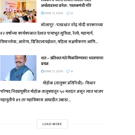
अर्थव्यवस्था बनेल : पालकमंत्री गोरे
JUNE 17, 2026
0
सोलापूर : पंतप्रधान नरेंद्र मोदी सरकारच्या
१२ वर्षांच्या कार्यकाळात देशात पायाभूत सुविधा, रेल्वे, महामार्ग,
विमानसेवा, आरोग्य, डिजिटलायझेशन, महिला सक्षमीकरण आणि...
शत – प्रतिशत मते मिळविण्याचा भाजपाचा
प्रयत्न
JUNE 17, 2026
0
मोहोळ (तालुका प्रतिनिधी):- विधान
परिषद निवडणूकीत मोहोळ तालुक्यातून ५० मतदार असून त्यात भाजप
महायुतीचे ४९ तर महाविकास आघाडीत उबाठा...
LOAD MORE