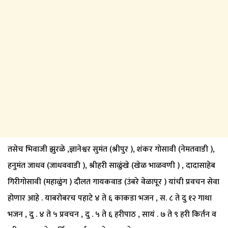
तसेच भिवाजी झुरळे ,ज्ञानेश्वर सुमंत (श्रीपुर ), शंकर गोसावी (नेमतवाडी ),
हनुमंत जाधव (जाधववाडी ), श्रीहरी साळुंखे (खेळ भाळवणी ) , दादासाहेब
गिरीगोसावी (महाळुंग ) दौलत गायकवाड (उंबरे वेळापूर ) यांची प्रवचन सेवा
होणार आहे . याबरोबरच पहाटे ४ ते ६ काकडा भजन , स. ८ ते दु १२ गाथा
भजन , दु . ४ ते ५ प्रवचन , दु . ५ ते ६ हरीपाठ , सायं . ७ ते ९ हरी किर्तन व