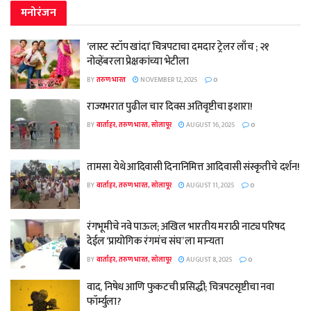
मनोरंजन
‘लास्ट स्टॉप खांदा’ चित्रपटाचा दमदार ट्रेलर लाँच ; २१
नोव्हेंबरला प्रेक्षकांच्या भेटीला
BY
तरुण भारत
NOVEMBER 12, 2025
0
राज्यभरात पुढील चार दिवस अतिवृष्टीचा इशारा!
BY
वार्ताहर, तरुण भारत, सोलापूर
AUGUST 16, 2025
0
तामसा येथे आदिवासी दिनानिमित्त आदिवासी संस्कृतीचे दर्शन!
BY
वार्ताहर, तरुण भारत, सोलापूर
AUGUST 11, 2025
0
रंगभूमीचे नवे पाऊल; अखिल भारतीय मराठी नाट्य परिषद
देईल ‘प्रायोगिक रंगमंच संघ’ ला मान्यता
BY
वार्ताहर, तरुण भारत, सोलापूर
AUGUST 8, 2025
0
वाद, निषेध आणि फुकटची प्रसिद्धी; चित्रपटसृष्टीचा नवा
फॉर्म्युला?