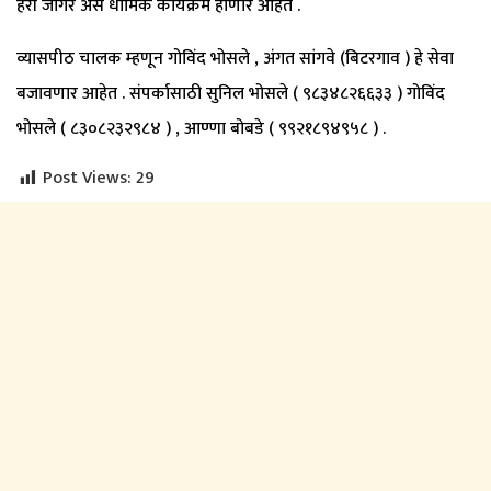
हरी जागर असे धार्मिक कार्यक्रम होणार आहेत .
व्यासपीठ चालक म्हणून गोविंद भोसले , अंगत सांगवे (बिटरगाव ) हे सेवा
बजावणार आहेत . संपर्कासाठी सुनिल भोसले ( ९८३४८२६६३३ ) गोविंद
भोसले ( ८३०८२३२९८४ ) , आण्णा बोबडे ( ९९२१८९४९५८ ) .
Post Views:
29