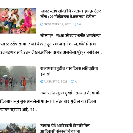
‘लास्ट स्टॉप खांदा’ चित्रपटाचा दमदार ट्रेलर
लाँच ; २१ नोव्हेंबरला प्रेक्षकांच्या भेटीला
NOVEMBER 12, 2025
0
सोलापूर - सध्या जोरदार चर्चेत असलेल्या
'लास्ट स्टॉप खांदा...' या चित्रपटातून प्रेमाचा इमोशनल, कॉमेडी ड्रामा
उलगडणार आहे.उत्तम लेखन,अभिनय,संगीत असलेला,पुरेपूर मनोरंजन...
राज्यभरात पुढील चार दिवस अतिवृष्टीचा
इशारा!
AUGUST 16, 2025
0
तभा फ्लॅश न्यूज/ मुंबई : राज्यात गेल्या दोन
दिवसापासून सुरू असलेली पावसाची संततधार पुढील चार दिवस
कायम रहाणार आहे. २१...
तामसा येथे आदिवासी दिनानिमित्त
आदिवासी संस्कृतीचे दर्शन!