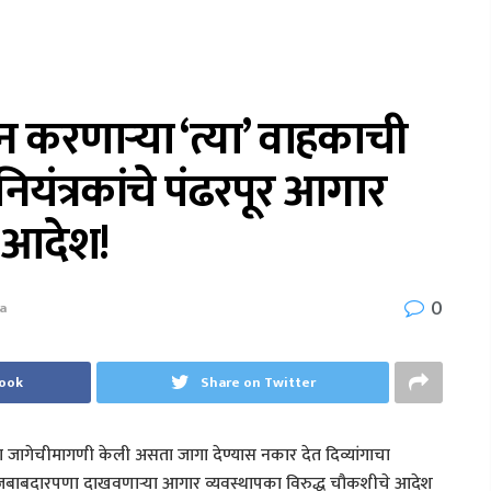
न करणाऱ्या ‘त्या’ वाहकाची
यंत्रकांचे पंढरपूर आगार
ळ आदेश!
0
a
book
Share on Twitter
या जागेचीमागणी केली असता जागा देण्यास नकार देत दिव्यांगाचा
ेजबाबदारपणा दाखवणाऱ्या आगार व्यवस्थापका विरुद्ध चौकशीचे आदेश