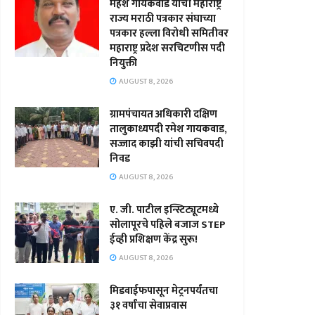
महेश गायकवाड यांची महाराष्ट्र
राज्य मराठी पत्रकार संघाच्या
पत्रकार हल्ला विरोधी समितीवर
महाराष्ट्र प्रदेश सरचिटणीस पदी
नियुक्ती
AUGUST 8, 2026
ग्रामपंचायत अधिकारी दक्षिण
तालुकाध्यपदी रमेश गायकवाड,
सज्जाद काझी यांची सचिवपदी
निवड
AUGUST 8, 2026
ए. जी. पाटील इन्स्टिट्यूटमध्ये
सोलापूरचे पहिले बजाज STEP
ईव्ही प्रशिक्षण केंद्र सुरू!
AUGUST 8, 2026
मिडवाईफपासून मेट्रनपर्यंतचा
३१ वर्षांचा सेवाप्रवास