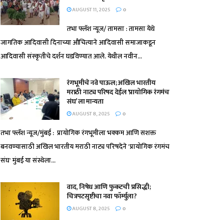
AUGUST 11, 2025
0
तभा फ्लॅश न्यूज/ तामसा : तामसा येथे
जागतिक आदिवासी दिनाच्या औचित्याने आदिवासी समाजाकडून
आदिवासी संस्कृतीचे दर्शन घडविण्यात आले. येथील नवीन...
रंगभूमीचे नवे पाऊल; अखिल भारतीय
मराठी नाट्य परिषद देईल ‘प्रायोगिक रंगमंच
संघ’ ला मान्यता
AUGUST 8, 2025
0
तभा फ्लॅश न्यूज/मुंबई : प्रायोगिक रंगभूमीला भक्कम आणि सशक्त
बनवण्यासाठी अखिल भारतीय मराठी नाट्य परिषदेने 'प्रायोगिक रंगमंच
संघ' मुंबई या संस्थेला...
वाद, निषेध आणि फुकटची प्रसिद्धी;
चित्रपटसृष्टीचा नवा फॉर्म्युला?
AUGUST 8, 2025
0