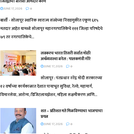
जिल्ह्याचा बारावा आमदार कोण
JUNE 17, 2026
0
बार्शी - सोलापूर स्थानिक स्वराज्य संस्थेच्या निवडणुकीत एकूण ६१५
मतदार आहेत यामध्ये सोलापूर महानगरपालिकेचे १११ जिल्हा परिषदेचे
७९ तर नगरपालिकेचे...
लवकरच भारत तिसरी सर्वात मोठी
अर्थव्यवस्था बनेल : पालकमंत्री गोरे
JUNE 17, 2026
0
सोलापूर : पंतप्रधान नरेंद्र मोदी सरकारच्या
१२ वर्षांच्या कार्यकाळात देशात पायाभूत सुविधा, रेल्वे, महामार्ग,
विमानसेवा, आरोग्य, डिजिटलायझेशन, महिला सक्षमीकरण आणि...
शत – प्रतिशत मते मिळविण्याचा भाजपाचा
प्रयत्न
JUNE 17, 2026
0