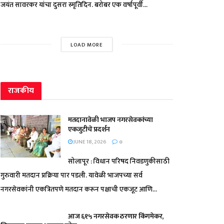
जयंत सावरकर यांचा दुसरा स्मृतिदिन. बरोबर एक वर्षापूर्वी...
LOAD MORE
राजकीय
मतदानावेळी भाजप नगरसेवकांच्या
एकजुटीचे प्रदर्शन
JUNE 18, 2026
0
सोलापूर : विधान परिषद निवडणुकीसाठी
गुरुवारी मतदान प्रक्रिया पार पडली. यावेळी भाजपच्या सर्व
नगरसेवकांनी एकत्रितपणे मतदान करून पक्षाची एकजूट आणि...
आज ६१५ नगरसेवक ठरणार किंगमेकर,