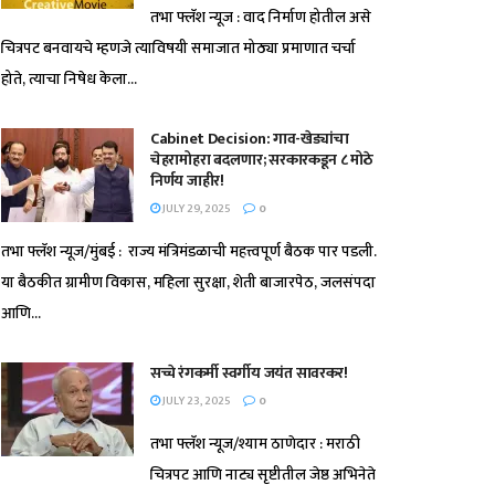
तभा फ्लॅश न्यूज : वाद निर्माण होतील असे
चित्रपट बनवायचे म्हणजे त्याविषयी समाजात मोठ्या प्रमाणात चर्चा
होते, त्याचा निषेध केला...
Cabinet Decision: गाव-खेड्यांचा
चेहरामोहरा बदलणार; सरकारकडून ८ मोठे
निर्णय जाहीर!
JULY 29, 2025
0
तभा फ्लॅश न्यूज/मुंबई : राज्य मंत्रिमंडळाची महत्त्वपूर्ण बैठक पार पडली.
या बैठकीत ग्रामीण विकास, महिला सुरक्षा, शेती बाजारपेठ, जलसंपदा
आणि...
सच्चे रंगकर्मी स्वर्गीय जयंत सावरकर!
JULY 23, 2025
0
तभा फ्लॅश न्यूज/श्याम ठाणेदार : मराठी
चित्रपट आणि नाट्य सृष्टीतील जेष्ठ अभिनेते