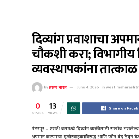
दिव्यांग प्रवाशाचा अपमा
चौकशी करा; विभागीय नि
व्यवस्थापकांना तात्का
by
तरुण भारत
June 4, 2026
in
west maharashtr
0
13
Share on Face
SHARES
VIEWS
पंढरपूर – एसटी बसमध्ये दिव्यांग व्यक्तीसाठी राखीव असलेल्
अपमान करणाऱ्या मुजोरवाहकाविरुद्ध आणि फोन बंद ठेवून ब