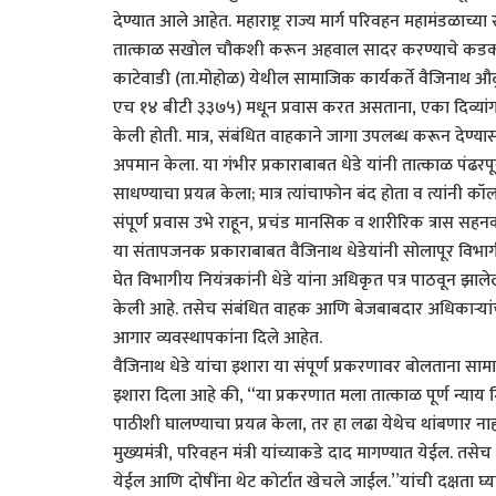
देण्यात आले आहेत. महाराष्ट्र राज्य मार्ग परिवहन महामंडळाच्य
तात्काळ सखोल चौकशी करून अहवाल सादर करण्याचे कडक 
काटेवाडी (ता.मोहोळ) येथील सामाजिक कार्यकर्ते वैजिनाथ औदु
एच १४ बीटी ३३७५) मधून प्रवास करत असताना, एका दिव्यां
केली होती. मात्र, संबंधित वाहकाने जागा उपलब्ध करून देण्यास
अपमान केला. या गंभीर प्रकाराबाबत धेडे यांनी तात्काळ पंढर
साधण्याचा प्रयत्न केला; मात्र त्यांचाफोन बंद होता व त्यांनी 
संपूर्ण प्रवास उभे राहून, प्रचंड मानसिक व शारीरिक त्रास 
या संतापजनक प्रकाराबाबत वैजिनाथ धेडेयांनी सोलापूर विभा
घेत विभागीय नियंत्रकांनी धेडे यांना अधिकृत पत्र पाठवून झाले
केली आहे. तसेच संबंधित वाहक आणि बेजबाबदार अधिकाऱ्या
आगार व्यवस्थापकांना दिले आहेत.
वैजिनाथ धेडे यांचा इशारा या संपूर्ण प्रकरणावर बोलताना सामाज
इशारा दिला आहे की, “या प्रकरणात मला तात्काळ पूर्ण न्याय 
पाठीशी घालण्याचा प्रयत्न केला, तर हा लढा येथेच थांबणार न
मुख्यमंत्री, परिवहन मंत्री यांच्याकडे दाद मागण्यात येईल. 
येईल आणि दोषींना थेट कोर्टात खेचले जाईल.”यांची दक्षता घ्य