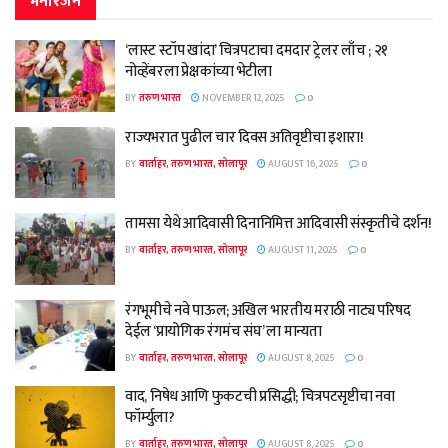
मनोरंजन
‘लास्ट स्टॉप खांदा’ चित्रपटाचा दमदार ट्रेलर लाँच ; २१
नोव्हेंबरला प्रेक्षकांच्या भेटीला
BY
तरुण भारत
NOVEMBER 12, 2025
0
राज्यभरात पुढील चार दिवस अतिवृष्टीचा इशारा!
BY
वार्ताहर, तरुण भारत, सोलापूर
AUGUST 16, 2025
0
तामसा येथे आदिवासी दिनानिमित्त आदिवासी संस्कृतीचे दर्शन!
BY
वार्ताहर, तरुण भारत, सोलापूर
AUGUST 11, 2025
0
रंगभूमीचे नवे पाऊल; अखिल भारतीय मराठी नाट्य परिषद
देईल ‘प्रायोगिक रंगमंच संघ’ ला मान्यता
BY
वार्ताहर, तरुण भारत, सोलापूर
AUGUST 8, 2025
0
वाद, निषेध आणि फुकटची प्रसिद्धी; चित्रपटसृष्टीचा नवा
फॉर्म्युला?
BY
वार्ताहर, तरुण भारत, सोलापूर
AUGUST 8, 2025
0