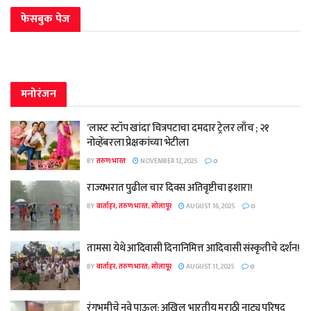
फेसबुक पेज
मनोरंजन
‘लास्ट स्टॉप खांदा’ चित्रपटाचा दमदार ट्रेलर लाँच ; २१
नोव्हेंबरला प्रेक्षकांच्या भेटीला
BY
तरुण भारत
NOVEMBER 12, 2025
0
राज्यभरात पुढील चार दिवस अतिवृष्टीचा इशारा!
BY
वार्ताहर, तरुण भारत, सोलापूर
AUGUST 16, 2025
0
तामसा येथे आदिवासी दिनानिमित्त आदिवासी संस्कृतीचे दर्शन!
BY
वार्ताहर, तरुण भारत, सोलापूर
AUGUST 11, 2025
0
रंगभूमीचे नवे पाऊल; अखिल भारतीय मराठी नाट्य परिषद