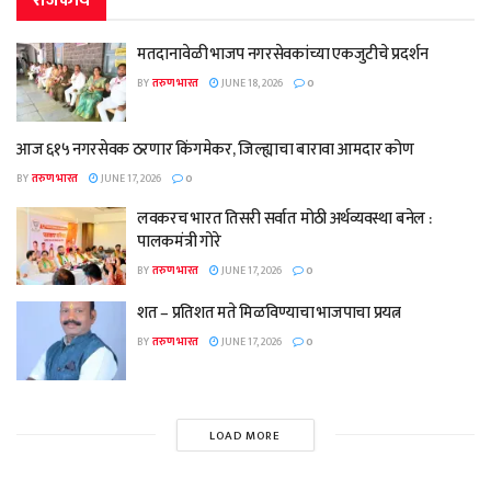
राजकीय
मतदानावेळी भाजप नगरसेवकांच्या एकजुटीचे प्रदर्शन
BY
तरुण भारत
JUNE 18, 2026
0
आज ६१५ नगरसेवक ठरणार किंगमेकर, जिल्ह्याचा बारावा आमदार कोण
BY
तरुण भारत
JUNE 17, 2026
0
लवकरच भारत तिसरी सर्वात मोठी अर्थव्यवस्था बनेल :
पालकमंत्री गोरे
BY
तरुण भारत
JUNE 17, 2026
0
शत – प्रतिशत मते मिळविण्याचा भाजपाचा प्रयत्न
BY
तरुण भारत
JUNE 17, 2026
0
LOAD MORE