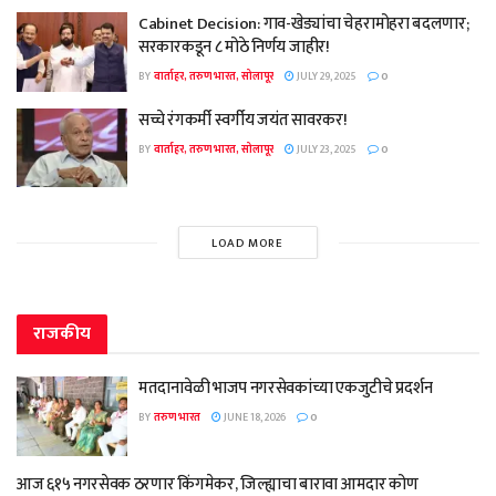
Cabinet Decision: गाव-खेड्यांचा चेहरामोहरा बदलणार;
सरकारकडून ८ मोठे निर्णय जाहीर!
BY
वार्ताहर, तरुण भारत, सोलापूर
JULY 29, 2025
0
सच्चे रंगकर्मी स्वर्गीय जयंत सावरकर!
BY
वार्ताहर, तरुण भारत, सोलापूर
JULY 23, 2025
0
LOAD MORE
राजकीय
मतदानावेळी भाजप नगरसेवकांच्या एकजुटीचे प्रदर्शन
BY
तरुण भारत
JUNE 18, 2026
0
आज ६१५ नगरसेवक ठरणार किंगमेकर, जिल्ह्याचा बारावा आमदार कोण