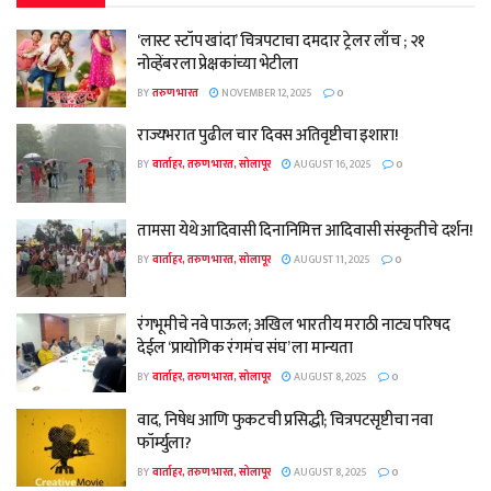
‘लास्ट स्टॉप खांदा’ चित्रपटाचा दमदार ट्रेलर लाँच ; २१
नोव्हेंबरला प्रेक्षकांच्या भेटीला
BY
तरुण भारत
NOVEMBER 12, 2025
0
राज्यभरात पुढील चार दिवस अतिवृष्टीचा इशारा!
BY
वार्ताहर, तरुण भारत, सोलापूर
AUGUST 16, 2025
0
तामसा येथे आदिवासी दिनानिमित्त आदिवासी संस्कृतीचे दर्शन!
BY
वार्ताहर, तरुण भारत, सोलापूर
AUGUST 11, 2025
0
रंगभूमीचे नवे पाऊल; अखिल भारतीय मराठी नाट्य परिषद
देईल ‘प्रायोगिक रंगमंच संघ’ ला मान्यता
BY
वार्ताहर, तरुण भारत, सोलापूर
AUGUST 8, 2025
0
वाद, निषेध आणि फुकटची प्रसिद्धी; चित्रपटसृष्टीचा नवा
फॉर्म्युला?
BY
वार्ताहर, तरुण भारत, सोलापूर
AUGUST 8, 2025
0