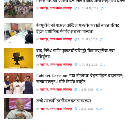
तामसा येथे आदिवासी दिनानिमित्त आदिवासी संस्कृतीचे दर्शन!
BY
वार्ताहर, तरुण भारत, सोलापूर
AUGUST 11, 2025
0
रंगभूमीचे नवे पाऊल; अखिल भारतीय मराठी नाट्य परिषद
देईल ‘प्रायोगिक रंगमंच संघ’ ला मान्यता
BY
वार्ताहर, तरुण भारत, सोलापूर
AUGUST 8, 2025
0
वाद, निषेध आणि फुकटची प्रसिद्धी; चित्रपटसृष्टीचा नवा
फॉर्म्युला?
BY
वार्ताहर, तरुण भारत, सोलापूर
AUGUST 8, 2025
0
Cabinet Decision: गाव-खेड्यांचा चेहरामोहरा बदलणार;
सरकारकडून ८ मोठे निर्णय जाहीर!
BY
वार्ताहर, तरुण भारत, सोलापूर
JULY 29, 2025
0
सच्चे रंगकर्मी स्वर्गीय जयंत सावरकर!
BY
वार्ताहर, तरुण भारत, सोलापूर
JULY 23, 2025
0