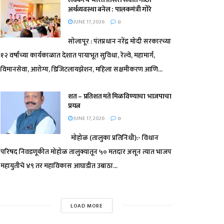
अर्थव्यवस्था बनेल : पालकमंत्री गोरे
JUNE 17, 2026
0
सोलापूर : पंतप्रधान नरेंद्र मोदी सरकारच्या
१२ वर्षांच्या कार्यकाळात देशात पायाभूत सुविधा, रेल्वे, महामार्ग,
विमानसेवा, आरोग्य, डिजिटलायझेशन, महिला सक्षमीकरण आणि...
शत – प्रतिशत मते मिळविण्याचा भाजपाचा
प्रयत्न
JUNE 17, 2026
0
मोहोळ (तालुका प्रतिनिधी):- विधान
परिषद निवडणूकीत मोहोळ तालुक्यातून ५० मतदार असून त्यात भाजप
महायुतीचे ४९ तर महाविकास आघाडीत उबाठा...
LOAD MORE