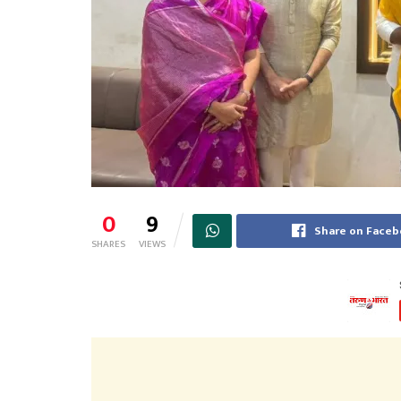
0
9
Share on Face
SHARES
VIEWS