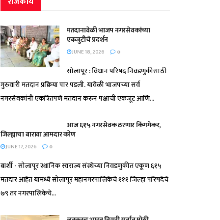
राजकीय
मतदानावेळी भाजप नगरसेवकांच्या
एकजुटीचे प्रदर्शन
JUNE 18, 2026
0
सोलापूर : विधान परिषद निवडणुकीसाठी
गुरुवारी मतदान प्रक्रिया पार पडली. यावेळी भाजपच्या सर्व
नगरसेवकांनी एकत्रितपणे मतदान करून पक्षाची एकजूट आणि...
आज ६१५ नगरसेवक ठरणार किंगमेकर,
जिल्ह्याचा बारावा आमदार कोण
JUNE 17, 2026
0
बार्शी - सोलापूर स्थानिक स्वराज्य संस्थेच्या निवडणुकीत एकूण ६१५
मतदार आहेत यामध्ये सोलापूर महानगरपालिकेचे १११ जिल्हा परिषदेचे
७९ तर नगरपालिकेचे...
लवकरच भारत तिसरी सर्वात मोठी