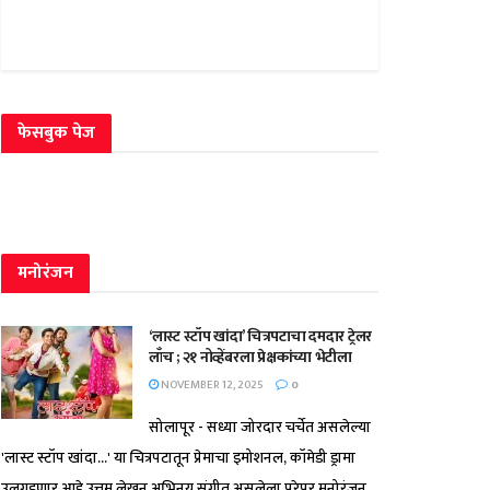
फेसबुक पेज
मनोरंजन
‘लास्ट स्टॉप खांदा’ चित्रपटाचा दमदार ट्रेलर
लाँच ; २१ नोव्हेंबरला प्रेक्षकांच्या भेटीला
NOVEMBER 12, 2025
0
सोलापूर - सध्या जोरदार चर्चेत असलेल्या
'लास्ट स्टॉप खांदा...' या चित्रपटातून प्रेमाचा इमोशनल, कॉमेडी ड्रामा
उलगडणार आहे.उत्तम लेखन,अभिनय,संगीत असलेला,पुरेपूर मनोरंजन...