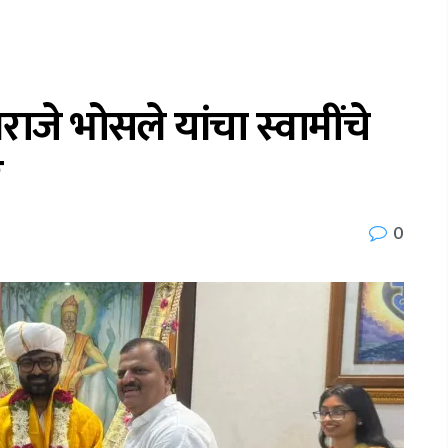
जे भोसले यांचा स्वामींचे
र
0