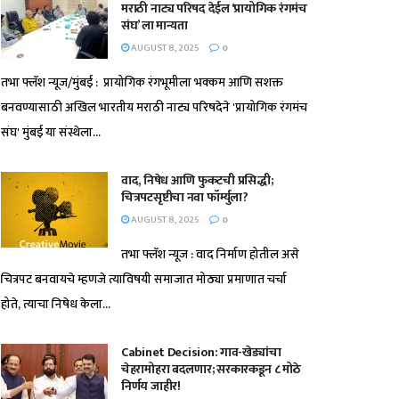
मराठी नाट्य परिषद देईल ‘प्रायोगिक रंगमंच
संघ’ ला मान्यता
AUGUST 8, 2025
0
तभा फ्लॅश न्यूज/मुंबई : प्रायोगिक रंगभूमीला भक्कम आणि सशक्त
बनवण्यासाठी अखिल भारतीय मराठी नाट्य परिषदेने 'प्रायोगिक रंगमंच
संघ' मुंबई या संस्थेला...
वाद, निषेध आणि फुकटची प्रसिद्धी;
चित्रपटसृष्टीचा नवा फॉर्म्युला?
AUGUST 8, 2025
0
तभा फ्लॅश न्यूज : वाद निर्माण होतील असे
चित्रपट बनवायचे म्हणजे त्याविषयी समाजात मोठ्या प्रमाणात चर्चा
होते, त्याचा निषेध केला...
Cabinet Decision: गाव-खेड्यांचा
चेहरामोहरा बदलणार; सरकारकडून ८ मोठे
निर्णय जाहीर!