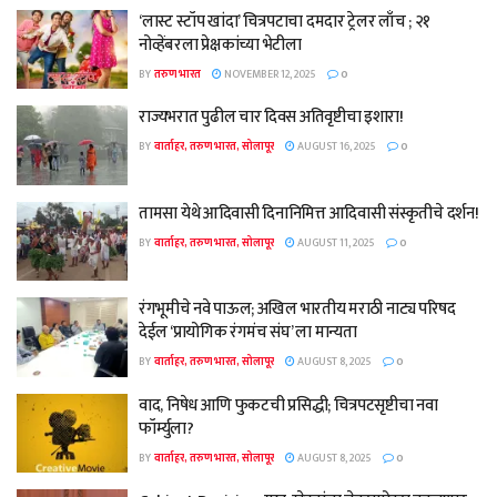
‘लास्ट स्टॉप खांदा’ चित्रपटाचा दमदार ट्रेलर लाँच ; २१
नोव्हेंबरला प्रेक्षकांच्या भेटीला
BY
तरुण भारत
NOVEMBER 12, 2025
0
राज्यभरात पुढील चार दिवस अतिवृष्टीचा इशारा!
BY
वार्ताहर, तरुण भारत, सोलापूर
AUGUST 16, 2025
0
तामसा येथे आदिवासी दिनानिमित्त आदिवासी संस्कृतीचे दर्शन!
BY
वार्ताहर, तरुण भारत, सोलापूर
AUGUST 11, 2025
0
रंगभूमीचे नवे पाऊल; अखिल भारतीय मराठी नाट्य परिषद
देईल ‘प्रायोगिक रंगमंच संघ’ ला मान्यता
BY
वार्ताहर, तरुण भारत, सोलापूर
AUGUST 8, 2025
0
वाद, निषेध आणि फुकटची प्रसिद्धी; चित्रपटसृष्टीचा नवा
फॉर्म्युला?
BY
वार्ताहर, तरुण भारत, सोलापूर
AUGUST 8, 2025
0