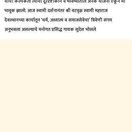
यांची कल्पकता त्यांचा दूरदृष्टीकोन व भविष्यातील अनेक योजना ऐकून मी
भावूक झालो. आज स्वामी दर्शनानंतर श्री वटवृक्ष स्वामी महाराज
देवस्थानच्या कार्यातून ‘धर्म, अध्यात्म व समाजसेवेचा’ त्रिवेणी संगम
अनुभवला असल्याचे मनोगत प्रसिद्ध गायक सुदेश भोसले