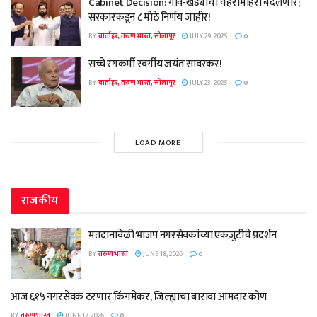
Cabinet Decision: गाव-खेड्यांचा चेहरामोहरा बदलणार;
सरकारकडून ८ मोठे निर्णय जाहीर!
BY
वार्ताहर, तरुण भारत, सोलापूर
JULY 29, 2025
0
सच्चे रंगकर्मी स्वर्गीय जयंत सावरकर!
BY
वार्ताहर, तरुण भारत, सोलापूर
JULY 23, 2025
0
LOAD MORE
राजकीय
मतदानावेळी भाजप नगरसेवकांच्या एकजुटीचे प्रदर्शन
BY
तरुण भारत
JUNE 18, 2026
0
आज ६१५ नगरसेवक ठरणार किंगमेकर, जिल्ह्याचा बारावा आमदार कोण
BY
तरुण भारत
JUNE 17, 2026
0