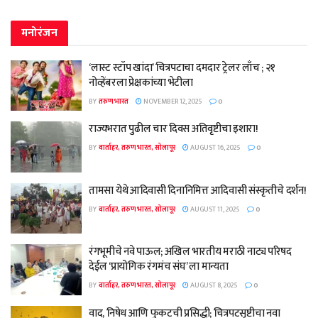
मनोरंजन
‘लास्ट स्टॉप खांदा’ चित्रपटाचा दमदार ट्रेलर लाँच ; २१
नोव्हेंबरला प्रेक्षकांच्या भेटीला
BY
तरुण भारत
NOVEMBER 12, 2025
0
राज्यभरात पुढील चार दिवस अतिवृष्टीचा इशारा!
BY
वार्ताहर, तरुण भारत, सोलापूर
AUGUST 16, 2025
0
तामसा येथे आदिवासी दिनानिमित्त आदिवासी संस्कृतीचे दर्शन!
BY
वार्ताहर, तरुण भारत, सोलापूर
AUGUST 11, 2025
0
रंगभूमीचे नवे पाऊल; अखिल भारतीय मराठी नाट्य परिषद
देईल ‘प्रायोगिक रंगमंच संघ’ ला मान्यता
BY
वार्ताहर, तरुण भारत, सोलापूर
AUGUST 8, 2025
0
वाद, निषेध आणि फुकटची प्रसिद्धी; चित्रपटसृष्टीचा नवा