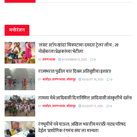
मनोरंजन
‘लास्ट स्टॉप खांदा’ चित्रपटाचा दमदार ट्रेलर लाँच ; २१
नोव्हेंबरला प्रेक्षकांच्या भेटीला
BY
तरुण भारत
NOVEMBER 12, 2025
0
राज्यभरात पुढील चार दिवस अतिवृष्टीचा इशारा!
BY
वार्ताहर, तरुण भारत, सोलापूर
AUGUST 16, 2025
0
तामसा येथे आदिवासी दिनानिमित्त आदिवासी संस्कृतीचे दर्शन!
BY
वार्ताहर, तरुण भारत, सोलापूर
AUGUST 11, 2025
0
रंगभूमीचे नवे पाऊल; अखिल भारतीय मराठी नाट्य परिषद
देईल ‘प्रायोगिक रंगमंच संघ’ ला मान्यता