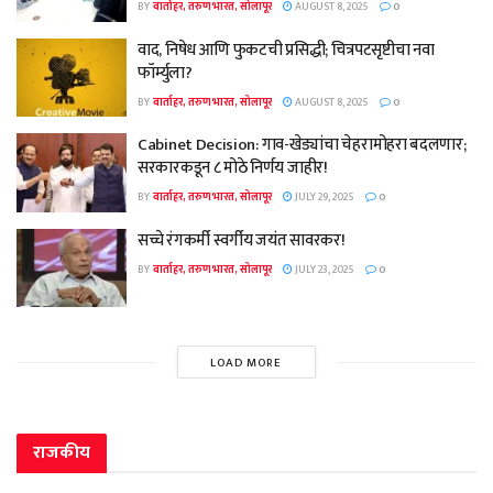
BY
वार्ताहर, तरुण भारत, सोलापूर
AUGUST 8, 2025
0
वाद, निषेध आणि फुकटची प्रसिद्धी; चित्रपटसृष्टीचा नवा
फॉर्म्युला?
BY
वार्ताहर, तरुण भारत, सोलापूर
AUGUST 8, 2025
0
Cabinet Decision: गाव-खेड्यांचा चेहरामोहरा बदलणार;
सरकारकडून ८ मोठे निर्णय जाहीर!
BY
वार्ताहर, तरुण भारत, सोलापूर
JULY 29, 2025
0
सच्चे रंगकर्मी स्वर्गीय जयंत सावरकर!
BY
वार्ताहर, तरुण भारत, सोलापूर
JULY 23, 2025
0
LOAD MORE
राजकीय