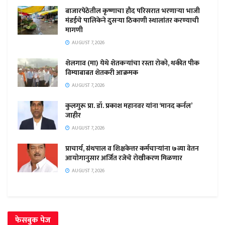
बाजारपेठेतील कृष्णाचा हौद परिसरात भरणाऱ्या भाजी
मंडईचे पालिकेने दुसऱ्या ठिकाणी स्थालांतर करण्याची
मागणी
AUGUST 7, 2026
शेलगाव (मा) येथे शेतकऱ्यांचा रस्ता रोको, थकीत पीक
विम्याबाबत शेतकरी आक्रमक
AUGUST 7, 2026
कुलगुरू प्रा. डॉ. प्रकाश महानवर यांना ‘मानद कर्नल’
जाहीर
AUGUST 7, 2026
प्राचार्य, ग्रंथपाल व शिक्षकेत्तर कर्मचाऱ्यांना ७व्या वेतन
आयोगानुसार अर्जित रजेचे रोखीकरण मिळणार
AUGUST 7, 2026
फेसबुक पेज