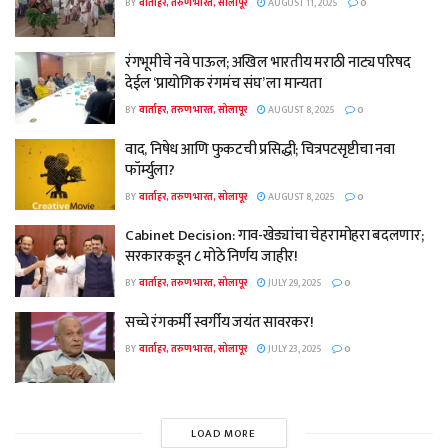
BY
वार्ताहर, तरुण भारत, सोलापूर
AUGUST 11, 2025
0
रंगभूमीचे नवे पाऊल; अखिल भारतीय मराठी नाट्य परिषद
देईल ‘प्रायोगिक रंगमंच संघ’ ला मान्यता
BY
वार्ताहर, तरुण भारत, सोलापूर
AUGUST 8, 2025
0
वाद, निषेध आणि फुकटची प्रसिद्धी; चित्रपटसृष्टीचा नवा
फॉर्म्युला?
BY
वार्ताहर, तरुण भारत, सोलापूर
AUGUST 8, 2025
0
Cabinet Decision: गाव-खेड्यांचा चेहरामोहरा बदलणार;
सरकारकडून ८ मोठे निर्णय जाहीर!
BY
वार्ताहर, तरुण भारत, सोलापूर
JULY 29, 2025
0
सच्चे रंगकर्मी स्वर्गीय जयंत सावरकर!
BY
वार्ताहर, तरुण भारत, सोलापूर
JULY 23, 2025
0
LOAD MORE