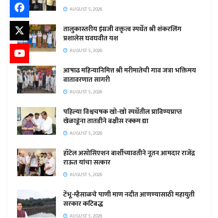
AUGUST 5, 2026
तालुकास्तरीय इंग्रजी वक्तृत्व स्पर्धेत श्री शंकरलिंग
प्रशालेस घवघवीत यश
AUGUST 5, 2026
आषाढ महिन्यानिमित्त श्री मरीमातेची गाव जत्रा भक्तिमय
वातावरणात सागरी
AUGUST 5, 2026
पहिल्या विश्वचषक खो-खो स्पर्धेतील प्राविण्यप्राप्त
खेळाडूंना तातडीने बक्षीस रक्कम द्या
AUGUST 5, 2026
हॉटेल असोसिएशन बार्शीच्यावतीने नूतन आमदार राजेंद्र
राऊत यांचा सत्कार
AUGUST 5, 2026
टेंभू-म्हैसाळचे पाणी माण नदीत आणण्यासाठी महायुती
सरकार कटिबद्ध
AUGUST 5, 2026