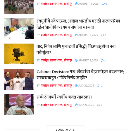
BY
वार्ताहर, तरुण भारत, सोलापूर
AUGUST 11, 2025
0
रंगभूमीचे नवे पाऊल; अखिल भारतीय मराठी नाट्य परिषद
देईल ‘प्रायोगिक रंगमंच संघ’ ला मान्यता
BY
वार्ताहर, तरुण भारत, सोलापूर
AUGUST 8, 2025
0
वाद, निषेध आणि फुकटची प्रसिद्धी; चित्रपटसृष्टीचा नवा
फॉर्म्युला?
BY
वार्ताहर, तरुण भारत, सोलापूर
AUGUST 8, 2025
0
Cabinet Decision: गाव-खेड्यांचा चेहरामोहरा बदलणार;
सरकारकडून ८ मोठे निर्णय जाहीर!
BY
वार्ताहर, तरुण भारत, सोलापूर
JULY 29, 2025
0
सच्चे रंगकर्मी स्वर्गीय जयंत सावरकर!
BY
वार्ताहर, तरुण भारत, सोलापूर
JULY 23, 2025
0
LOAD MORE