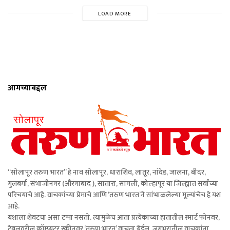
LOAD MORE
आमच्याबद्दल
“सोलापूर तरुण भारत” हे नाव सोलापूर, धाराशिव, लातूर, नांदेड, जालना, बीदर,
गुलबर्गा, संभाजीनगर (औरंगाबाद ), सातारा, सांगली, कोल्हापूर या जिल्ह्यात सर्वांच्या
परिचयाचे आहे. वाचकांच्या प्रेमाचे आणि ‘तरुण भारत’ने सांभाळलेल्या मूल्यांचेच हे यश
आहे.
यशाला शेवटचा असा टप्पा नसतो. त्यामुळेच आता प्रत्येकाच्या हातातील स्मार्ट फोनवर,
टेबलवरील कॉम्प्युटर स्क्रीनवर ‘तरुण भारत’ वाचता येईल. जगभरातील वाचकांना