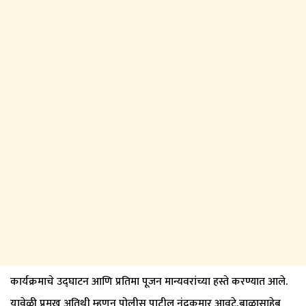
कार्यक्रमाचे उद्घाटन आणि प्रतिमा पूजन मान्यवरांच्या हस्ते करण्यात आले.
यावेळी प्रमुख अतिथी म्हणून पोलीस पाटील नंदकुमार आवटे,बाळासाहेब