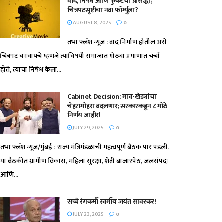
वाद, निषेध आणि फुकटची प्रसिद्धी;
चित्रपटसृष्टीचा नवा फॉर्म्युला?
AUGUST 8, 2025
0
तभा फ्लॅश न्यूज : वाद निर्माण होतील असे
चित्रपट बनवायचे म्हणजे त्याविषयी समाजात मोठ्या प्रमाणात चर्चा
होते, त्याचा निषेध केला...
Cabinet Decision: गाव-खेड्यांचा
चेहरामोहरा बदलणार; सरकारकडून ८ मोठे
निर्णय जाहीर!
JULY 29, 2025
0
तभा फ्लॅश न्यूज/मुंबई : राज्य मंत्रिमंडळाची महत्त्वपूर्ण बैठक पार पडली.
या बैठकीत ग्रामीण विकास, महिला सुरक्षा, शेती बाजारपेठ, जलसंपदा
आणि...
सच्चे रंगकर्मी स्वर्गीय जयंत सावरकर!
JULY 23, 2025
0