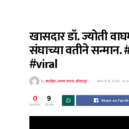
खासदार डॉ. ज्योती वाघमा
संघाच्या वतीने सन्मान
#viral
by
वार्ताहर, तरुण भारत, सोलापूर
March 8, 2026
in
s
0
9
Share on Face
SHARES
VIEWS