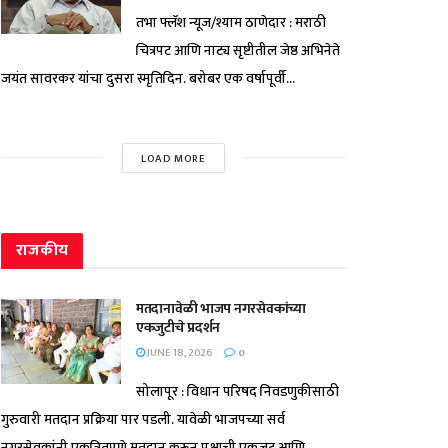
तभा फ्लॅश न्यूज/श्याम ठाणेदार : मराठी
चित्रपट आणि नाट्य सृष्टीतील जेष्ठ अभिनेते
जयंत सावरकर यांचा दुसरा स्मृतिदिन. बरोबर एक वर्षापूर्वी...
LOAD MORE
राजकीय
मतदानावेळी भाजप नगरसेवकांच्या
एकजुटीचे प्रदर्शन
JUNE 18, 2026
0
सोलापूर : विधान परिषद निवडणुकीसाठी
गुरुवारी मतदान प्रक्रिया पार पडली. यावेळी भाजपच्या सर्व
नगरसेवकांनी एकत्रितपणे मतदान करून पक्षाची एकजूट आणि...