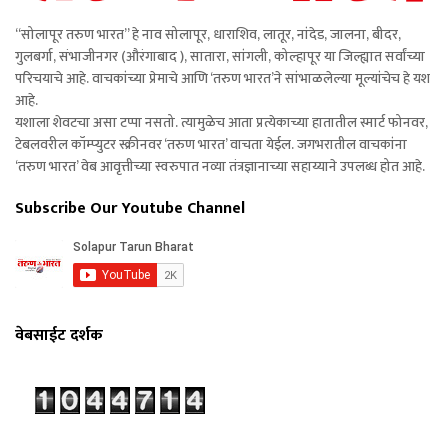
“सोलापूर तरुण भारत” हे नाव सोलापूर, धाराशिव, लातूर, नांदेड, जालना, बीदर,
गुलबर्गा, संभाजीनगर (औरंगाबाद ), सातारा, सांगली, कोल्हापूर या जिल्ह्यात सर्वांच्या
परिचयाचे आहे. वाचकांच्या प्रेमाचे आणि ‘तरुण भारत’ने सांभाळलेल्या मूल्यांचेच हे यश
आहे.
यशाला शेवटचा असा टप्पा नसतो. त्यामुळेच आता प्रत्येकाच्या हातातील स्मार्ट फोनवर,
टेबलवरील कॉम्प्युटर स्क्रीनवर ‘तरुण भारत’ वाचता येईल. जगभरातील वाचकांना
‘तरुण भारत’ वेब आवृत्तीच्या स्वरुपात नव्या तंत्रज्ञानाच्या सहाय्याने उपलब्ध होत आहे.
Subscribe Our Youtube Channel
वेबसाईट दर्शक