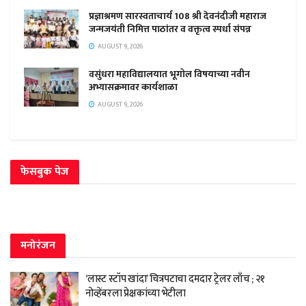
प्रज्ञाश्रमण सारस्वताचार्य 108 श्री देवनंदीजी महाराज
जन्मजयंती निमित्त पाठांतर व वक्तृत्व स्पर्धा संपन्न
AUGUST 9, 2026
वसुंधरा महाविद्यालयात भूगोल विषयाच्या नवीन
अभ्यासक्रमावर कार्यशाळा
AUGUST 9, 2026
फेसबुक पेज
मनोरंजन
‘लास्ट स्टॉप खांदा’ चित्रपटाचा दमदार ट्रेलर लाँच ; २१
नोव्हेंबरला प्रेक्षकांच्या भेटीला