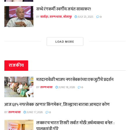
सच्चे रंगकर्मी स्वर्गीय जयंत सावरकर!
BY
वार्ताहर, तरुण भारत, सोलापूर
JULY 23, 2025
0
LOAD MORE
राजकीय
मतदानावेळी भाजप नगरसेवकांच्या एकजुटीचे प्रदर्शन
BY
तरुण भारत
JUNE 18, 2026
0
आज ६१५ नगरसेवक ठरणार किंगमेकर, जिल्ह्याचा बारावा आमदार कोण
BY
तरुण भारत
JUNE 17, 2026
0
लवकरच भारत तिसरी सर्वात मोठी अर्थव्यवस्था बनेल :
पालकमंत्री गोरे