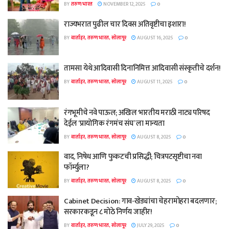
BY
तरुण भारत
NOVEMBER 12, 2025
0
राज्यभरात पुढील चार दिवस अतिवृष्टीचा इशारा!
BY
वार्ताहर, तरुण भारत, सोलापूर
AUGUST 16, 2025
0
तामसा येथे आदिवासी दिनानिमित्त आदिवासी संस्कृतीचे दर्शन!
BY
वार्ताहर, तरुण भारत, सोलापूर
AUGUST 11, 2025
0
रंगभूमीचे नवे पाऊल; अखिल भारतीय मराठी नाट्य परिषद
देईल ‘प्रायोगिक रंगमंच संघ’ ला मान्यता
BY
वार्ताहर, तरुण भारत, सोलापूर
AUGUST 8, 2025
0
वाद, निषेध आणि फुकटची प्रसिद्धी; चित्रपटसृष्टीचा नवा
फॉर्म्युला?
BY
वार्ताहर, तरुण भारत, सोलापूर
AUGUST 8, 2025
0
Cabinet Decision: गाव-खेड्यांचा चेहरामोहरा बदलणार;
सरकारकडून ८ मोठे निर्णय जाहीर!
BY
वार्ताहर, तरुण भारत, सोलापूर
JULY 29, 2025
0