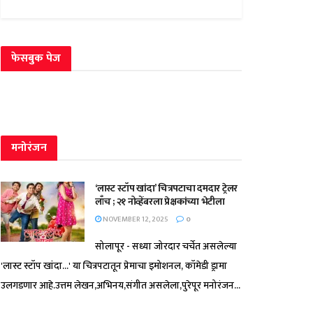
फेसबुक पेज
मनोरंजन
‘लास्ट स्टॉप खांदा’ चित्रपटाचा दमदार ट्रेलर
लाँच ; २१ नोव्हेंबरला प्रेक्षकांच्या भेटीला
NOVEMBER 12, 2025
0
सोलापूर - सध्या जोरदार चर्चेत असलेल्या
'लास्ट स्टॉप खांदा...' या चित्रपटातून प्रेमाचा इमोशनल, कॉमेडी ड्रामा
उलगडणार आहे.उत्तम लेखन,अभिनय,संगीत असलेला,पुरेपूर मनोरंजन...