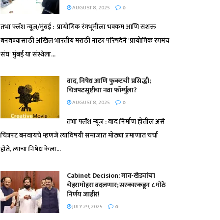
AUGUST 8, 2025
0
तभा फ्लॅश न्यूज/मुंबई : प्रायोगिक रंगभूमीला भक्कम आणि सशक्त
बनवण्यासाठी अखिल भारतीय मराठी नाट्य परिषदेने 'प्रायोगिक रंगमंच
संघ' मुंबई या संस्थेला...
वाद, निषेध आणि फुकटची प्रसिद्धी;
चित्रपटसृष्टीचा नवा फॉर्म्युला?
AUGUST 8, 2025
0
तभा फ्लॅश न्यूज : वाद निर्माण होतील असे
चित्रपट बनवायचे म्हणजे त्याविषयी समाजात मोठ्या प्रमाणात चर्चा
होते, त्याचा निषेध केला...
Cabinet Decision: गाव-खेड्यांचा
चेहरामोहरा बदलणार; सरकारकडून ८ मोठे
निर्णय जाहीर!
JULY 29, 2025
0