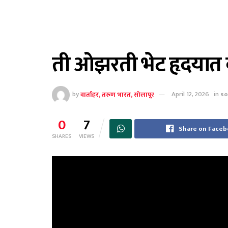
ती ओझरती भेट हृदयात
by
वार्ताहर, तरुण भारत, सोलापूर
April 12, 2026
in
so
0
7
Share on Face
SHARES
VIEWS