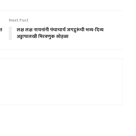
Next Post
्त
लक्ष लक्ष नायनांनी पंचाचार्य जगद्गुरूंची भव्य-दिव्य
अड्डापालखी मिरवणुक सोहळा