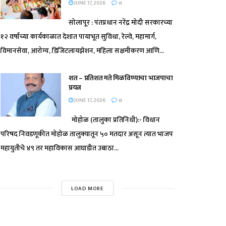
JUNE 17, 2026
0
सोलापूर : पंतप्रधान नरेंद्र मोदी सरकारच्या
१२ वर्षांच्या कार्यकाळात देशात पायाभूत सुविधा, रेल्वे, महामार्ग,
विमानसेवा, आरोग्य, डिजिटलायझेशन, महिला सक्षमीकरण आणि...
शत – प्रतिशत मते मिळविण्याचा भाजपाचा
प्रयत्न
JUNE 17, 2026
0
मोहोळ (तालुका प्रतिनिधी):- विधान
परिषद निवडणूकीत मोहोळ तालुक्यातून ५० मतदार असून त्यात भाजप
महायुतीचे ४९ तर महाविकास आघाडीत उबाठा...
LOAD MORE