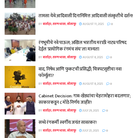
तामसा येथे आदिवासी दिनानिमित्त आदिवासी संस्कृतीचे दर्शन!
BY
वार्ताहर, तरुण भारत, सोलापूर
AUGUST 11, 2025
0
रंगभूमीचे नवे पाऊल; अखिल भारतीय मराठी नाट्य परिषद
देईल ‘प्रायोगिक रंगमंच संघ’ ला मान्यता
BY
वार्ताहर, तरुण भारत, सोलापूर
AUGUST 8, 2025
0
वाद, निषेध आणि फुकटची प्रसिद्धी; चित्रपटसृष्टीचा नवा
फॉर्म्युला?
BY
वार्ताहर, तरुण भारत, सोलापूर
AUGUST 8, 2025
0
Cabinet Decision: गाव-खेड्यांचा चेहरामोहरा बदलणार;
सरकारकडून ८ मोठे निर्णय जाहीर!
BY
वार्ताहर, तरुण भारत, सोलापूर
JULY 29, 2025
0
सच्चे रंगकर्मी स्वर्गीय जयंत सावरकर!
BY
वार्ताहर, तरुण भारत, सोलापूर
JULY 23, 2025
0