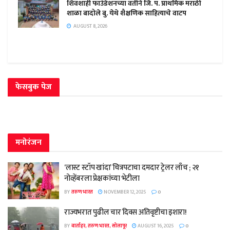
शिवशाही फाउंडेशनच्या वतीने जि. प. प्राथमिक मराठी
शाळा बादोले बु. येथे शैक्षणिक साहित्याचे वाटप
AUGUST 8, 2026
फेसबुक पेज
मनोरंजन
‘लास्ट स्टॉप खांदा’ चित्रपटाचा दमदार ट्रेलर लाँच ; २१
नोव्हेंबरला प्रेक्षकांच्या भेटीला
BY
तरुण भारत
NOVEMBER 12, 2025
0
राज्यभरात पुढील चार दिवस अतिवृष्टीचा इशारा!
BY
वार्ताहर, तरुण भारत, सोलापूर
AUGUST 16, 2025
0