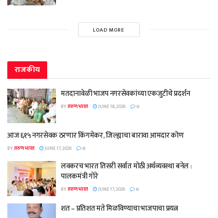
LOAD MORE
राजकीय
मतदानावेळी भाजप नगरसेवकांच्या एकजुटीचे प्रदर्शन
BY
तरुण भारत
JUNE 18, 2026
0
आज ६१५ नगरसेवक ठरणार किंगमेकर, जिल्ह्याचा बारावा आमदार कोण
BY
तरुण भारत
JUNE 17, 2026
0
लवकरच भारत तिसरी सर्वात मोठी अर्थव्यवस्था बनेल :
पालकमंत्री गोरे
BY
तरुण भारत
JUNE 17, 2026
0
शत – प्रतिशत मते मिळविण्याचा भाजपाचा प्रयत्न