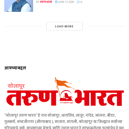
BY
तरुण भारत
JUNE 17, 2026
0
LOAD MORE
आमच्याबद्दल
“सोलापूर तरुण भारत” हे नाव सोलापूर, धाराशिव, लातूर, नांदेड, जालना, बीदर,
गुलबर्गा, संभाजीनगर (औरंगाबाद ), सातारा, सांगली, कोल्हापूर या जिल्ह्यात सर्वांच्या
परिचयाचे आहे. वाचकांच्या प्रेमाचे आणि ‘तरुण भारत’ने सांभाळलेल्या मूल्यांचेच हे यश