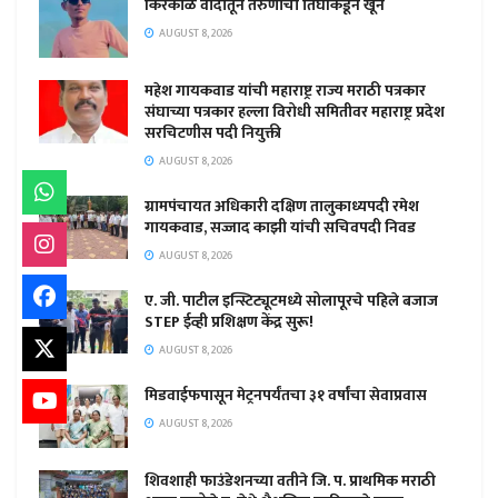
किरकोळ वादातून तरुणाचा तिघांकडून खून
AUGUST 8, 2026
महेश गायकवाड यांची महाराष्ट्र राज्य मराठी पत्रकार
संघाच्या पत्रकार हल्ला विरोधी समितीवर महाराष्ट्र प्रदेश
सरचिटणीस पदी नियुक्ती
AUGUST 8, 2026
ग्रामपंचायत अधिकारी दक्षिण तालुकाध्यपदी रमेश
गायकवाड, सज्जाद काझी यांची सचिवपदी निवड
AUGUST 8, 2026
ए. जी. पाटील इन्स्टिट्यूटमध्ये सोलापूरचे पहिले बजाज
STEP ईव्ही प्रशिक्षण केंद्र सुरू!
AUGUST 8, 2026
मिडवाईफपासून मेट्रनपर्यंतचा ३१ वर्षांचा सेवाप्रवास
AUGUST 8, 2026
शिवशाही फाउंडेशनच्या वतीने जि. प. प्राथमिक मराठी