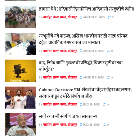
तामसा येथे आदिवासी दिनानिमित्त आदिवासी संस्कृतीचे दर्शन!
BY
वार्ताहर, तरुण भारत, सोलापूर
AUGUST 11, 2025
0
रंगभूमीचे नवे पाऊल; अखिल भारतीय मराठी नाट्य परिषद
देईल ‘प्रायोगिक रंगमंच संघ’ ला मान्यता
BY
वार्ताहर, तरुण भारत, सोलापूर
AUGUST 8, 2025
0
वाद, निषेध आणि फुकटची प्रसिद्धी; चित्रपटसृष्टीचा नवा
फॉर्म्युला?
BY
वार्ताहर, तरुण भारत, सोलापूर
AUGUST 8, 2025
0
Cabinet Decision: गाव-खेड्यांचा चेहरामोहरा बदलणार;
सरकारकडून ८ मोठे निर्णय जाहीर!
BY
वार्ताहर, तरुण भारत, सोलापूर
JULY 29, 2025
0
सच्चे रंगकर्मी स्वर्गीय जयंत सावरकर!
BY
वार्ताहर, तरुण भारत, सोलापूर
JULY 23, 2025
0