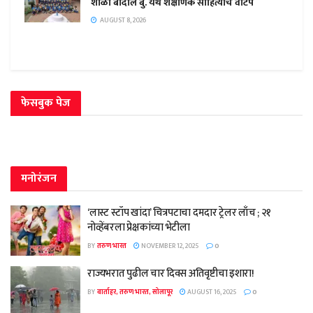
शाळा बादोले बु. येथे शैक्षणिक साहित्याचे वाटप
AUGUST 8, 2026
फेसबुक पेज
मनोरंजन
‘लास्ट स्टॉप खांदा’ चित्रपटाचा दमदार ट्रेलर लाँच ; २१
नोव्हेंबरला प्रेक्षकांच्या भेटीला
BY
तरुण भारत
NOVEMBER 12, 2025
0
राज्यभरात पुढील चार दिवस अतिवृष्टीचा इशारा!
BY
वार्ताहर, तरुण भारत, सोलापूर
AUGUST 16, 2025
0