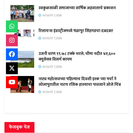
स्वकुळसाळी समाजाच्या वार्षिक अहवालाचे प्रकाशन
AUGUST 7, 2026
रिलायन्स इंडस्ट्रीजमध्ये पंढरपूर सिंहगडचा दबदबा!
AUGUST 7, 2026
उजनी धरण ९९.७८ टक्के भरले; भीमा नदीत ४१,६००
क्युसेक्स विसर्ग कायम
AUGUST 7, 2026
नाट्य महोत्सवच्या पहिल्याच दिवशी इश्क च्या पर्चा ने
सोलापुरातील नाटय रसिक हास्याचा पावसाने ओले चिंब
AUGUST 7, 2026
फेसबुक पेज