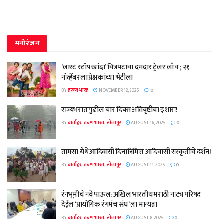
मनोरंजन
‘लास्ट स्टॉप खांदा’ चित्रपटाचा दमदार ट्रेलर लाँच ; २१
नोव्हेंबरला प्रेक्षकांच्या भेटीला
BY
तरुण भारत
NOVEMBER 12, 2025
0
राज्यभरात पुढील चार दिवस अतिवृष्टीचा इशारा!
BY
वार्ताहर, तरुण भारत, सोलापूर
AUGUST 16, 2025
0
तामसा येथे आदिवासी दिनानिमित्त आदिवासी संस्कृतीचे दर्शन!
BY
वार्ताहर, तरुण भारत, सोलापूर
AUGUST 11, 2025
0
रंगभूमीचे नवे पाऊल; अखिल भारतीय मराठी नाट्य परिषद
देईल ‘प्रायोगिक रंगमंच संघ’ ला मान्यता
BY
वार्ताहर, तरुण भारत, सोलापूर
AUGUST 8, 2025
0