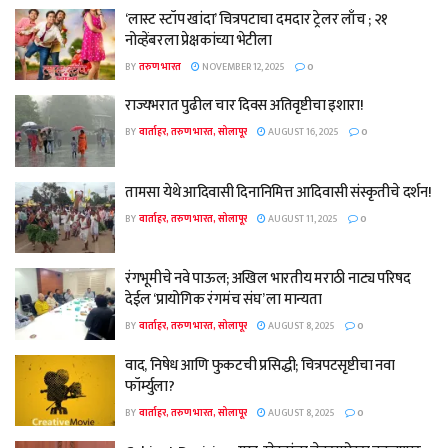
‘लास्ट स्टॉप खांदा’ चित्रपटाचा दमदार ट्रेलर लाँच ; २१
नोव्हेंबरला प्रेक्षकांच्या भेटीला
BY
तरुण भारत
NOVEMBER 12, 2025
0
राज्यभरात पुढील चार दिवस अतिवृष्टीचा इशारा!
BY
वार्ताहर, तरुण भारत, सोलापूर
AUGUST 16, 2025
0
तामसा येथे आदिवासी दिनानिमित्त आदिवासी संस्कृतीचे दर्शन!
BY
वार्ताहर, तरुण भारत, सोलापूर
AUGUST 11, 2025
0
रंगभूमीचे नवे पाऊल; अखिल भारतीय मराठी नाट्य परिषद
देईल ‘प्रायोगिक रंगमंच संघ’ ला मान्यता
BY
वार्ताहर, तरुण भारत, सोलापूर
AUGUST 8, 2025
0
वाद, निषेध आणि फुकटची प्रसिद्धी; चित्रपटसृष्टीचा नवा
फॉर्म्युला?
BY
वार्ताहर, तरुण भारत, सोलापूर
AUGUST 8, 2025
0