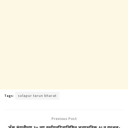
Tags:
solapur tarun bharat
Previous Post
जॅक कंपनीच्या ३० व्या वर्धापनदिनानिमित्त अत्याधुनिक AI व ड्युअल-