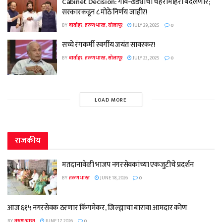
Cabinet Decision: गाव-खेड्यांचा चेहरामोहरा बदलणार;
सरकारकडून ८ मोठे निर्णय जाहीर!
BY
वार्ताहर, तरुण भारत, सोलापूर
JULY 29, 2025
0
सच्चे रंगकर्मी स्वर्गीय जयंत सावरकर!
BY
वार्ताहर, तरुण भारत, सोलापूर
JULY 23, 2025
0
LOAD MORE
राजकीय
मतदानावेळी भाजप नगरसेवकांच्या एकजुटीचे प्रदर्शन
BY
तरुण भारत
JUNE 18, 2026
0
आज ६१५ नगरसेवक ठरणार किंगमेकर, जिल्ह्याचा बारावा आमदार कोण
BY
तरुण भारत
JUNE 17, 2026
0