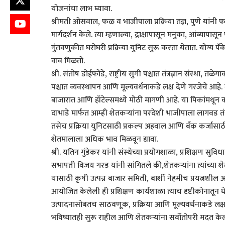
योजनांचा लाभ घ्यावा.
श्रीमती ओसवाल, फळ व भाजीपाला प्रक्रिया तज्ञ, पुणे यांनी फळ
मार्गदर्शन केले. त्या म्हणाल्या, द्राक्षापासून मनुका, आंब्
गुंतवणुकीत घरोघरी प्रक्रिया युनिट सुरू करता येतात. योग्य 
वाव मिळतो.
श्री. संतोष डोईफोडे, राष्ट्रीय सुगी पश्चात तंत्रज्ञान संस्था,
पश्चात व्यवस्थापन आणि मूल्यवर्धनाकडे लक्ष देणे गरजेचे आहे. ब
बाजारात आणि हॉटेल्समध्ये मोठी मागणी आहे. या पिकांमधून 
दाभाडे मार्फत आम्ही शेतकऱ्यांना परदेशी भाजीपाला लागवड तंत्र
तसेच प्रक्रिया युनिटसाठी प्रकल्प अहवाल आणि बँक कर्जासाठ
शेतमालाला अधिक भाव मिळवून द्यावा.
श्री. यतिन गुंडेकर यांनी संस्थेच्या प्रयोगशाळा, प्रशिक्षण सु
सभापती विजय गरड यांनी सांगितले की,शेतकऱ्यांना त्यांच्या
यासाठी कृषी उत्पन्न बाजार समिती, बार्शी नेहमीच प्रयत्नशील आहे. 
आयोजित केलेली ही प्रशिक्षण कार्यशाळा त्याच दृष्टीकोनातून घ
उत्पादनासोबतच साठवणूक, प्रक्रिया आणि मूल्यवर्धनाकडे लक्ष द
भविष्यातही सुरू राहील आणि शेतकऱ्यांना सर्वोतोपरी मदत के