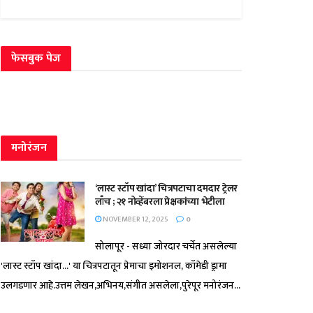
फेसबुक पेज
मनोरंजन
‘लास्ट स्टॉप खांदा’ चित्रपटाचा दमदार ट्रेलर
लाँच ; २१ नोव्हेंबरला प्रेक्षकांच्या भेटीला
NOVEMBER 12, 2025
0
सोलापूर - सध्या जोरदार चर्चेत असलेल्या
'लास्ट स्टॉप खांदा...' या चित्रपटातून प्रेमाचा इमोशनल, कॉमेडी ड्रामा
उलगडणार आहे.उत्तम लेखन,अभिनय,संगीत असलेला,पुरेपूर मनोरंजन...