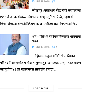
JUNE 17, 2026
0
सोलापूर : पंतप्रधान नरेंद्र मोदी सरकारच्या
१२ वर्षांच्या कार्यकाळात देशात पायाभूत सुविधा, रेल्वे, महामार्ग,
विमानसेवा, आरोग्य, डिजिटलायझेशन, महिला सक्षमीकरण आणि...
शत – प्रतिशत मते मिळविण्याचा भाजपाचा
प्रयत्न
JUNE 17, 2026
0
मोहोळ (तालुका प्रतिनिधी):- विधान
परिषद निवडणूकीत मोहोळ तालुक्यातून ५० मतदार असून त्यात भाजप
महायुतीचे ४९ तर महाविकास आघाडीत उबाठा...
LOAD MORE