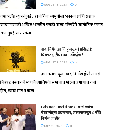
AUGUST 8, 2025
0
तभा फ्लॅश न्यूज/मुंबई : प्रायोगिक रंगभूमीला भक्कम आणि सशक्त
बनवण्यासाठी अखिल भारतीय मराठी नाट्य परिषदेने 'प्रायोगिक रंगमंच
संघ' मुंबई या संस्थेला...
वाद, निषेध आणि फुकटची प्रसिद्धी;
चित्रपटसृष्टीचा नवा फॉर्म्युला?
AUGUST 8, 2025
0
तभा फ्लॅश न्यूज : वाद निर्माण होतील असे
चित्रपट बनवायचे म्हणजे त्याविषयी समाजात मोठ्या प्रमाणात चर्चा
होते, त्याचा निषेध केला...
Cabinet Decision: गाव-खेड्यांचा
चेहरामोहरा बदलणार; सरकारकडून ८ मोठे
निर्णय जाहीर!
JULY 29, 2025
0