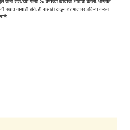
े यांनी संस्थेच्या गेल्या २० वर्षांच्या कार्याचा आढावा घेतला. भारतात
 पश्चात नासाडी होते. ही नासाडी टाळून शेतमालावर प्रक्रिया करुन
णाले.