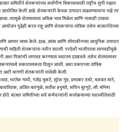
ाजार समितीने शेतकऱ्यांच्या सर्वांगीण विकासासाठी राष्ट्रीय सुगी पश्चात
्यशाळा आयोजित केली आहे. शेतकऱ्यांनी केवळ उत्पादन वाढवण्यावरच नव्हे तर
 भर द्यावा. त्यामुळे शेतमालाला अधिक भाव मिळेल आणि नासाडी टाळता
चे आयोजन पुढेही करत राहू आणि शेतकऱ्यांना तांत्रिक तसेच बाजारपेठेच्या
 आणि आभार व्यक्त केले. द्राक्ष, आंबा आणि सोयाबीनच्या आधुनिक उत्पादन
्योगाची माहिती शेतकऱ्यांना नवीन वाटली. परदेशी भाजीपाला लागवडीमुळे
्यांनी अशा पिकांची लागवड करण्यास स्वारस्य दाखवले. तसेच शेतमालावर
ऱ्यांमध्ये सकारात्मकता दिसून आली. अशा प्रकारच्या तांत्रिक
यात अशी मागणी शेतकऱ्यांनी यावेळी केली.
, भरतेश गांधी, गजेंद्र मुकटे, सुरेश गुंड, प्रभाकर डमरे, यशवंत माने,
ायतिडक, अजित बारंगुळे, सतीश हनुमंते, सचिन बुरगुटे, सौ. मनिषा
. बाजार समितीच्या सर्व कर्मचाऱ्यांनी कार्यक्रमाच्या यशस्वीतेसाठी