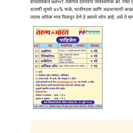
प्रास्ताविकेत NIPHT तळेगाव दाभाडेचे व्यवस्थापक श्री. रमेश घुल
दरवर्षी सुमारे ४०% फळे, भाजीपाला आणि अन्नधान्याची काढणी
त्याला अधिक भाव मिळवून देणे हे आमचे ध्येय आहे, असे ते म्ह