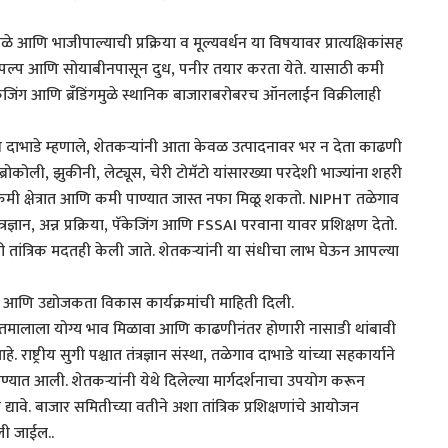
े आणि भाजीपाल्याची प्रक्रिया व मूल्यवर्धन या विषयावर प्रात्यक्षिकांसह
यापासून पल्प आणि सोयाबीनपासून दुध, पनीर तयार करता येते. यासाठी कमी
पॅकेजिंग आणि ब्रँडिंगमुळे स्थानिक बाजाराबरोबरच ऑनलाईन विक्रीलाही
 तळेगाव दाभाडे म्हणाले, शेतकऱ्यांनी आता केवळ उत्पादनावर भर न देता काढणी
्रोकोली, झुकीनी, लेट्यूस, चेरी टोमॅटो यांसारख्या परदेशी भाज्यांना शहरी
कमी क्षेत्रात आणि कमी पाण्यात जास्त नफा मिळू शकतो. NIPHT तळेगाव
ज्ञान, अन्न प्रक्रिया, पॅकेजिंग आणि FSSAI परवाना यावर प्रशिक्षण देतो.
ी तांत्रिक मदतही केली जाते. शेतकऱ्यांनी या संधीचा लाभ घेऊन आपल्या
विधा आणि उद्योजकता विकास कार्यक्रमांची माहिती दिली.
 शेतमालाला योग्य भाव मिळावा आणि काढणीनंतर होणारी नासाडी थांबावी
राष्ट्रीय सुगी पश्चात तंत्रज्ञान संस्था, तळेगाव दाभाडे यांच्या सहकार्याने
ेण्यात आली. शेतकऱ्यांनी येथे दिलेल्या मार्गदर्शनाचा उपयोग करून
्यावे. बाजार समितीच्या वतीने अशा तांत्रिक प्रशिक्षणांचे आयोजन
ली जाईल..