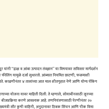
र यांनी “द्राक्ष व आंबा उत्पादन तंत्रज्ञान” या विषयावर सविस्तर मार्गदर्शन
ि गॅप फीलिंग यामुळे दर्जा सुधारतो. आंब्यात नियमित छाटणी, फळमाशी
ते. काढणीनंतर ४ तासांच्या आत माल शीतगृहात नेणे आणि योग्य पॅकिंग
िभागाच्या योजना यावर माहिती दिली. ते म्हणाले, सोयाबीनसाठी जूनच्या
 बीजप्रक्रिया करणे आवश्यक आहे. तणनियंत्रणासाठी पेरणीनंतर २०
ख्यमंत्री सौर कृषी वाहिनी, अनुदानावर ठिबक सिंचन आणि पीक विमा