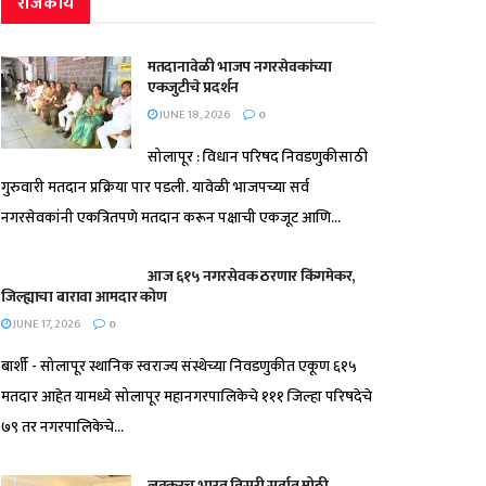
राजकीय
मतदानावेळी भाजप नगरसेवकांच्या
एकजुटीचे प्रदर्शन
JUNE 18, 2026
0
सोलापूर : विधान परिषद निवडणुकीसाठी
गुरुवारी मतदान प्रक्रिया पार पडली. यावेळी भाजपच्या सर्व
नगरसेवकांनी एकत्रितपणे मतदान करून पक्षाची एकजूट आणि...
आज ६१५ नगरसेवक ठरणार किंगमेकर,
जिल्ह्याचा बारावा आमदार कोण
JUNE 17, 2026
0
बार्शी - सोलापूर स्थानिक स्वराज्य संस्थेच्या निवडणुकीत एकूण ६१५
मतदार आहेत यामध्ये सोलापूर महानगरपालिकेचे १११ जिल्हा परिषदेचे
७९ तर नगरपालिकेचे...
लवकरच भारत तिसरी सर्वात मोठी