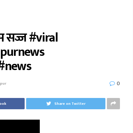
स सज्ज #viral
apurnews
 #news
0
apur
book
Share on Twitter