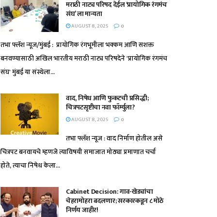
मराठी नाट्य परिषद देईल ‘प्रायोगिक रंगमंच
संघ’ ला मान्यता
AUGUST 8, 2025
0
तभा फ्लॅश न्यूज/मुंबई : प्रायोगिक रंगभूमीला भक्कम आणि सशक्त
बनवण्यासाठी अखिल भारतीय मराठी नाट्य परिषदेने 'प्रायोगिक रंगमंच
संघ' मुंबई या संस्थेला...
वाद, निषेध आणि फुकटची प्रसिद्धी;
चित्रपटसृष्टीचा नवा फॉर्म्युला?
AUGUST 8, 2025
0
तभा फ्लॅश न्यूज : वाद निर्माण होतील असे
चित्रपट बनवायचे म्हणजे त्याविषयी समाजात मोठ्या प्रमाणात चर्चा
होते, त्याचा निषेध केला...
Cabinet Decision: गाव-खेड्यांचा
चेहरामोहरा बदलणार; सरकारकडून ८ मोठे
निर्णय जाहीर!