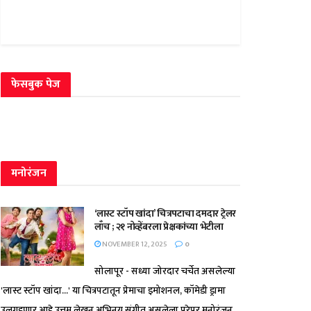
फेसबुक पेज
मनोरंजन
‘लास्ट स्टॉप खांदा’ चित्रपटाचा दमदार ट्रेलर
लाँच ; २१ नोव्हेंबरला प्रेक्षकांच्या भेटीला
NOVEMBER 12, 2025
0
सोलापूर - सध्या जोरदार चर्चेत असलेल्या
'लास्ट स्टॉप खांदा...' या चित्रपटातून प्रेमाचा इमोशनल, कॉमेडी ड्रामा
उलगडणार आहे.उत्तम लेखन,अभिनय,संगीत असलेला,पुरेपूर मनोरंजन...