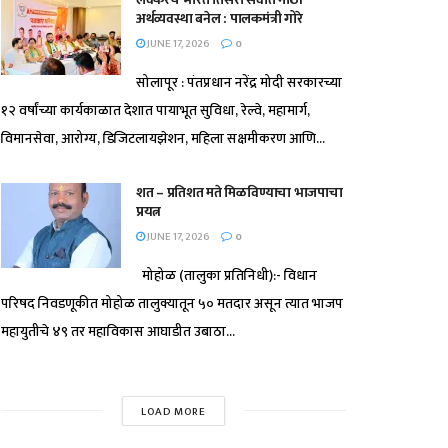
अर्थव्यवस्था बनेल : पालकमंत्री गोरे
JUNE 17, 2026
0
सोलापूर : पंतप्रधान नरेंद्र मोदी सरकारच्या
१२ वर्षांच्या कार्यकाळात देशात पायाभूत सुविधा, रेल्वे, महामार्ग,
विमानसेवा, आरोग्य, डिजिटलायझेशन, महिला सक्षमीकरण आणि...
शत – प्रतिशत मते मिळविण्याचा भाजपाचा
प्रयत्न
JUNE 17, 2026
0
मोहोळ (तालुका प्रतिनिधी):- विधान
परिषद निवडणूकीत मोहोळ तालुक्यातून ५० मतदार असून त्यात भाजप
महायुतीचे ४९ तर महाविकास आघाडीत उबाठा...
LOAD MORE