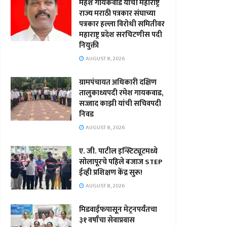
महेश गायकवाड यांची महाराष्ट्र
राज्य मराठी पत्रकार संघाच्या
पत्रकार हल्ला विरोधी समितीवर
महाराष्ट्र प्रदेश सरचिटणीस पदी
नियुक्ती
AUGUST 8, 2026
ग्रामपंचायत अधिकारी दक्षिण
तालुकाध्यपदी रमेश गायकवाड,
सज्जाद काझी यांची सचिवपदी
निवड
AUGUST 8, 2026
ए. जी. पाटील इन्स्टिट्यूटमध्ये
सोलापूरचे पहिले बजाज STEP
ईव्ही प्रशिक्षण केंद्र सुरू!
AUGUST 8, 2026
मिडवाईफपासून मेट्रनपर्यंतचा
३१ वर्षांचा सेवाप्रवास