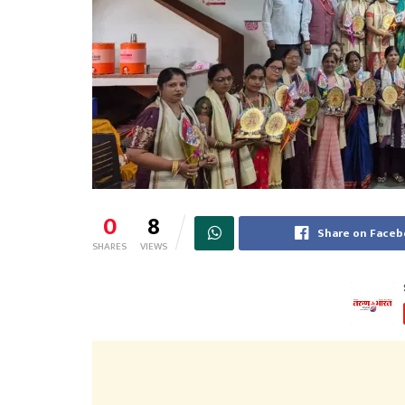
0
8
Share on Face
SHARES
VIEWS