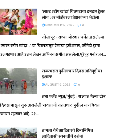
‘लास्ट स्टॉप खांदा’ चित्रपटाचा दमदार ट्रेलर
लाँच ; २१ नोव्हेंबरला प्रेक्षकांच्या भेटीला
NOVEMBER 12, 2025
0
सोलापूर - सध्या जोरदार चर्चेत असलेल्या
'लास्ट स्टॉप खांदा...' या चित्रपटातून प्रेमाचा इमोशनल, कॉमेडी ड्रामा
उलगडणार आहे.उत्तम लेखन,अभिनय,संगीत असलेला,पुरेपूर मनोरंजन...
राज्यभरात पुढील चार दिवस अतिवृष्टीचा
इशारा!
AUGUST 16, 2025
0
तभा फ्लॅश न्यूज/ मुंबई : राज्यात गेल्या दोन
दिवसापासून सुरू असलेली पावसाची संततधार पुढील चार दिवस
कायम रहाणार आहे. २१...
तामसा येथे आदिवासी दिनानिमित्त
आदिवासी संस्कृतीचे दर्शन!