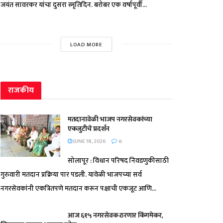
जयंत सावरकर यांचा दुसरा स्मृतिदिन. बरोबर एक वर्षापूर्वी...
LOAD MORE
राजकीय
मतदानावेळी भाजप नगरसेवकांच्या
एकजुटीचे प्रदर्शन
JUNE 18, 2026
0
सोलापूर : विधान परिषद निवडणुकीसाठी
गुरुवारी मतदान प्रक्रिया पार पडली. यावेळी भाजपच्या सर्व
नगरसेवकांनी एकत्रितपणे मतदान करून पक्षाची एकजूट आणि...
आज ६१५ नगरसेवक ठरणार किंगमेकर,