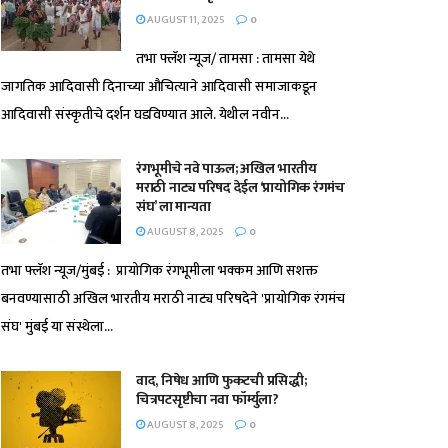
AUGUST 11, 2025
0
तभा फ्लॅश न्यूज/ तामसा : तामसा येथे
जागतिक आदिवासी दिनाच्या औचित्याने आदिवासी समाजाकडून
आदिवासी संस्कृतीचे दर्शन घडविण्यात आले. येथील नवीन...
रंगभूमीचे नवे पाऊल; अखिल भारतीय
मराठी नाट्य परिषद देईल ‘प्रायोगिक रंगमंच
संघ’ ला मान्यता
AUGUST 8, 2025
0
तभा फ्लॅश न्यूज/मुंबई : प्रायोगिक रंगभूमीला भक्कम आणि सशक्त
बनवण्यासाठी अखिल भारतीय मराठी नाट्य परिषदेने 'प्रायोगिक रंगमंच
संघ' मुंबई या संस्थेला...
वाद, निषेध आणि फुकटची प्रसिद्धी;
चित्रपटसृष्टीचा नवा फॉर्म्युला?
AUGUST 8, 2025
0