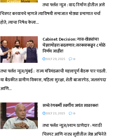
तभा फ्लॅश न्यूज : वाद निर्माण होतील असे
चित्रपट बनवायचे म्हणजे त्याविषयी समाजात मोठ्या प्रमाणात चर्चा
होते, त्याचा निषेध केला...
Cabinet Decision: गाव-खेड्यांचा
चेहरामोहरा बदलणार; सरकारकडून ८ मोठे
निर्णय जाहीर!
JULY 29, 2025
0
तभा फ्लॅश न्यूज/मुंबई : राज्य मंत्रिमंडळाची महत्त्वपूर्ण बैठक पार पडली.
या बैठकीत ग्रामीण विकास, महिला सुरक्षा, शेती बाजारपेठ, जलसंपदा
आणि...
सच्चे रंगकर्मी स्वर्गीय जयंत सावरकर!
JULY 23, 2025
0
तभा फ्लॅश न्यूज/श्याम ठाणेदार : मराठी
चित्रपट आणि नाट्य सृष्टीतील जेष्ठ अभिनेते