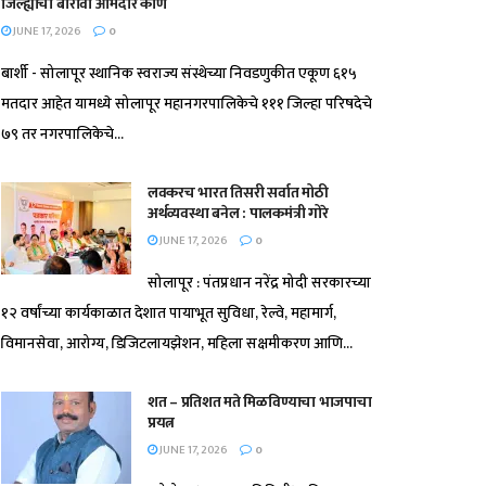
जिल्ह्याचा बारावा आमदार कोण
JUNE 17, 2026
0
बार्शी - सोलापूर स्थानिक स्वराज्य संस्थेच्या निवडणुकीत एकूण ६१५
मतदार आहेत यामध्ये सोलापूर महानगरपालिकेचे १११ जिल्हा परिषदेचे
७९ तर नगरपालिकेचे...
लवकरच भारत तिसरी सर्वात मोठी
अर्थव्यवस्था बनेल : पालकमंत्री गोरे
JUNE 17, 2026
0
सोलापूर : पंतप्रधान नरेंद्र मोदी सरकारच्या
१२ वर्षांच्या कार्यकाळात देशात पायाभूत सुविधा, रेल्वे, महामार्ग,
विमानसेवा, आरोग्य, डिजिटलायझेशन, महिला सक्षमीकरण आणि...
शत – प्रतिशत मते मिळविण्याचा भाजपाचा
प्रयत्न
JUNE 17, 2026
0