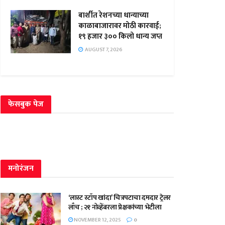
बार्शीत रेशनच्या धान्याच्या
काळाबाजारावर मोठी कारवाई;
१९ हजार ३०० किलो धान्य जप्त
AUGUST 7, 2026
फेसबुक पेज
मनोरंजन
‘लास्ट स्टॉप खांदा’ चित्रपटाचा दमदार ट्रेलर
लाँच ; २१ नोव्हेंबरला प्रेक्षकांच्या भेटीला
NOVEMBER 12, 2025
0