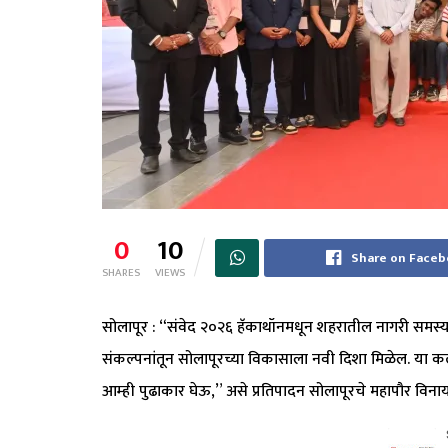
0
10
Share on Face
SHARES
VIEWS
सोलापूर : “संवेद २०२६ हॅकाथॉनमधून शहरातील नागरी समस्यां
संकल्पनांतून सोलापूरच्या विकासाला नवी दिशा मिळेल. या
आम्ही पुढाकार घेऊ,” असे प्रतिपादन सोलापूरचे महापौर विना