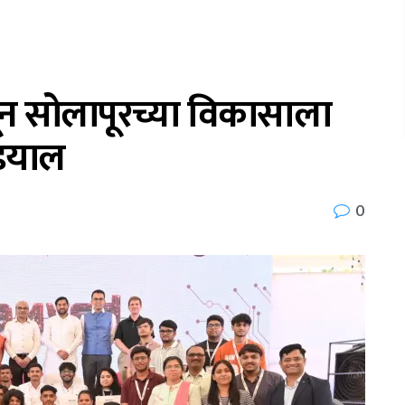
नांतून सोलापूरच्या विकासाला
ंडयाल
0