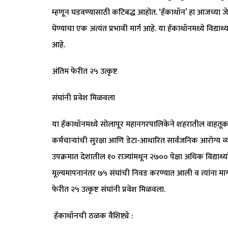
म्हणून घडवण्यासाठी कटिबद्ध आहोत. ‘हॅकाथॉन’ हा आजच्या ज
घेण्याचा एक अत्यंत प्रभावी मार्ग आहे. या हॅकाथॉनमध्ये विद्या
आहे.
अंतिम फेरीत २५ उत्कृष्ट
संघांनी प्रवेश मिळवला
या हॅकाथॉनमध्ये सोलापूर महानगरपालिकेने शहरातील वाहतूक व प
कर्मचाऱ्यांची सुरक्षा आणि डेटा-आधारित सार्वजनिक आरोग्य व्
उपक्रमात देशातील १० राज्यांमधून २७०० पेक्षा अधिक विद्यार्थ
मूल्यमापनानंतर ७५ संघांची निवड करण्यात आली व त्यांना मार
फेरीत २५ उत्कृष्ट संघांनी प्रवेश मिळवला.
हॅकाथॉनची ठळक वैशिष्ट्ये :