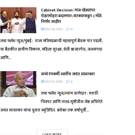
Cabinet Decision: गाव-खेड्यांचा
चेहरामोहरा बदलणार; सरकारकडून ८ मोठे
निर्णय जाहीर!
JULY 29, 2025
0
तभा फ्लॅश न्यूज/मुंबई : राज्य मंत्रिमंडळाची महत्त्वपूर्ण बैठक पार पडली.
या बैठकीत ग्रामीण विकास, महिला सुरक्षा, शेती बाजारपेठ, जलसंपदा
आणि...
सच्चे रंगकर्मी स्वर्गीय जयंत सावरकर!
JULY 23, 2025
0
तभा फ्लॅश न्यूज/श्याम ठाणेदार : मराठी
चित्रपट आणि नाट्य सृष्टीतील जेष्ठ अभिनेते
जयंत सावरकर यांचा दुसरा स्मृतिदिन. बरोबर एक वर्षापूर्वी...
LOAD MORE