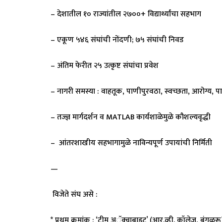
– देशातील १० राज्यांतील २७००+ विद्यार्थ्यांचा सहभाग
– एकूण ५४६ संघांची नोंदणी; ७५ संघांची निवड
– अंतिम फेरीत २५ उत्कृष्ट संघांचा प्रवेश
– नागरी समस्या : वाहतूक, पाणीपुरवठा, स्वच्छता, आरोग्य, पार्
– तज्ज्ञ मार्गदर्शन व MATLAB कार्यशाळेमुळे कौशल्यवृद्धी
– आंतरशाखीय सहभागामुळे नाविन्यपूर्ण उपायांची निर्मिती
—
विजेते संघ असे :
* प्रथम क्रमांक : ‘टीम अॅक्वाबाइट’ (आर.व्ही. कॉलेज, बंगळु