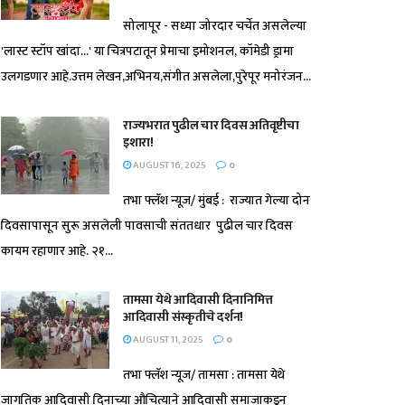
सोलापूर - सध्या जोरदार चर्चेत असलेल्या
'लास्ट स्टॉप खांदा...' या चित्रपटातून प्रेमाचा इमोशनल, कॉमेडी ड्रामा
उलगडणार आहे.उत्तम लेखन,अभिनय,संगीत असलेला,पुरेपूर मनोरंजन...
राज्यभरात पुढील चार दिवस अतिवृष्टीचा
इशारा!
AUGUST 16, 2025
0
तभा फ्लॅश न्यूज/ मुंबई : राज्यात गेल्या दोन
दिवसापासून सुरू असलेली पावसाची संततधार पुढील चार दिवस
कायम रहाणार आहे. २१...
तामसा येथे आदिवासी दिनानिमित्त
आदिवासी संस्कृतीचे दर्शन!
AUGUST 11, 2025
0
तभा फ्लॅश न्यूज/ तामसा : तामसा येथे
जागतिक आदिवासी दिनाच्या औचित्याने आदिवासी समाजाकडून