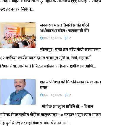
मतदार आहेत यामध्ये सोलापूर महानगरपालिकेचे १११ जिल्हा परिषदेचे
७९ तर नगरपालिकेचे...
लवकरच भारत तिसरी सर्वात मोठी
अर्थव्यवस्था बनेल : पालकमंत्री गोरे
JUNE 17, 2026
0
सोलापूर : पंतप्रधान नरेंद्र मोदी सरकारच्या
१२ वर्षांच्या कार्यकाळात देशात पायाभूत सुविधा, रेल्वे, महामार्ग,
विमानसेवा, आरोग्य, डिजिटलायझेशन, महिला सक्षमीकरण आणि...
शत – प्रतिशत मते मिळविण्याचा भाजपाचा
प्रयत्न
JUNE 17, 2026
0
मोहोळ (तालुका प्रतिनिधी):- विधान
परिषद निवडणूकीत मोहोळ तालुक्यातून ५० मतदार असून त्यात भाजप
महायुतीचे ४९ तर महाविकास आघाडीत उबाठा...