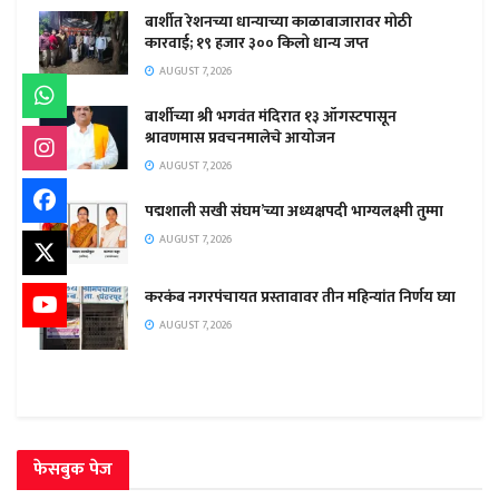
बार्शीत रेशनच्या धान्याच्या काळाबाजारावर मोठी
कारवाई; १९ हजार ३०० किलो धान्य जप्त
AUGUST 7, 2026
बार्शीच्या श्री भगवंत मंदिरात १३ ऑगस्टपासून
श्रावणमास प्रवचनमालेचे आयोजन
AUGUST 7, 2026
पद्मशाली सखी संघम’च्या अध्यक्षपदी भाग्यलक्ष्मी तुम्मा
AUGUST 7, 2026
करकंब नगरपंचायत प्रस्तावावर तीन महिन्यांत निर्णय घ्या
AUGUST 7, 2026
फेसबुक पेज