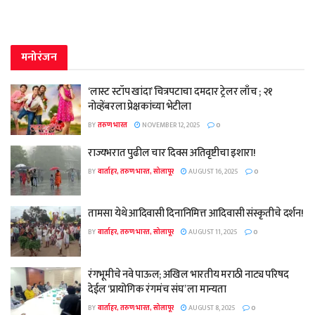
मनोरंजन
‘लास्ट स्टॉप खांदा’ चित्रपटाचा दमदार ट्रेलर लाँच ; २१
नोव्हेंबरला प्रेक्षकांच्या भेटीला
BY
तरुण भारत
NOVEMBER 12, 2025
0
राज्यभरात पुढील चार दिवस अतिवृष्टीचा इशारा!
BY
वार्ताहर, तरुण भारत, सोलापूर
AUGUST 16, 2025
0
तामसा येथे आदिवासी दिनानिमित्त आदिवासी संस्कृतीचे दर्शन!
BY
वार्ताहर, तरुण भारत, सोलापूर
AUGUST 11, 2025
0
रंगभूमीचे नवे पाऊल; अखिल भारतीय मराठी नाट्य परिषद
देईल ‘प्रायोगिक रंगमंच संघ’ ला मान्यता
BY
वार्ताहर, तरुण भारत, सोलापूर
AUGUST 8, 2025
0