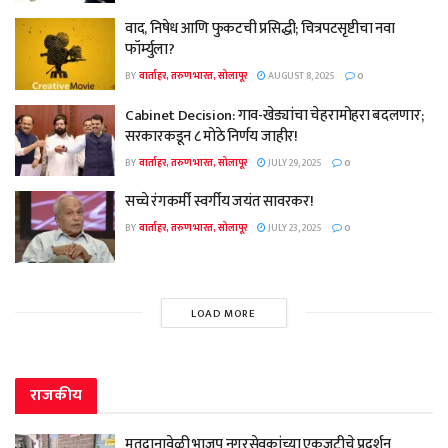
वाद, निषेध आणि फुकटची प्रसिद्धी; चित्रपटसृष्टीचा नवा
फॉर्म्युला?
BY
वार्ताहर, तरुण भारत, सोलापूर
AUGUST 8, 2025
0
Cabinet Decision: गाव-खेड्यांचा चेहरामोहरा बदलणार;
सरकारकडून ८ मोठे निर्णय जाहीर!
BY
वार्ताहर, तरुण भारत, सोलापूर
JULY 29, 2025
0
सच्चे रंगकर्मी स्वर्गीय जयंत सावरकर!
BY
वार्ताहर, तरुण भारत, सोलापूर
JULY 23, 2025
0
LOAD MORE
राजकीय
मतदानावेळी भाजप नगरसेवकांच्या एकजुटीचे प्रदर्शन