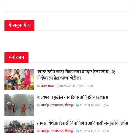
फेसबुक पेज
मनोरंजन
‘लास्ट स्टॉप खांदा’ चित्रपटाचा दमदार ट्रेलर लाँच ; २१
नोव्हेंबरला प्रेक्षकांच्या भेटीला
BY
तरुण भारत
NOVEMBER 12, 2025
0
राज्यभरात पुढील चार दिवस अतिवृष्टीचा इशारा!
BY
वार्ताहर, तरुण भारत, सोलापूर
AUGUST 16, 2025
0
तामसा येथे आदिवासी दिनानिमित्त आदिवासी संस्कृतीचे दर्शन!
BY
वार्ताहर, तरुण भारत, सोलापूर
AUGUST 11, 2025
0