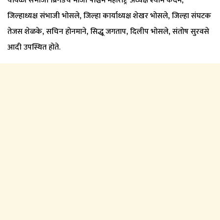
यावेळी संभाजी ब्रिगेडचे माजी पश्चिम महाराष्ट्र अध्यक्ष श्याम कदम,
जिल्हाध्यक्ष संभाजी भोसले, जिल्हा कार्याध्यक्ष शेखर भोसले, जिल्हा संघटक
तेजस शेळके, सचिन होनमाने, सिद्धू जगताप, दिलीप भोसले, संतोष सुरवसे
आदी उपस्थित होते.