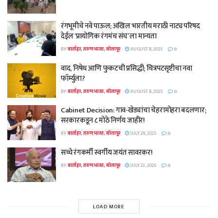
रंगभूमीचे नवे पाऊल; अखिल भारतीय मराठी नाट्य परिषद
देईल ‘प्रायोगिक रंगमंच संघ’ ला मान्यता
BY
वार्ताहर, तरुण भारत, सोलापूर
AUGUST 8, 2025
0
वाद, निषेध आणि फुकटची प्रसिद्धी; चित्रपटसृष्टीचा नवा
फॉर्म्युला?
BY
वार्ताहर, तरुण भारत, सोलापूर
AUGUST 8, 2025
0
Cabinet Decision: गाव-खेड्यांचा चेहरामोहरा बदलणार;
सरकारकडून ८ मोठे निर्णय जाहीर!
BY
वार्ताहर, तरुण भारत, सोलापूर
JULY 29, 2025
0
सच्चे रंगकर्मी स्वर्गीय जयंत सावरकर!
BY
वार्ताहर, तरुण भारत, सोलापूर
JULY 23, 2025
0
LOAD MORE