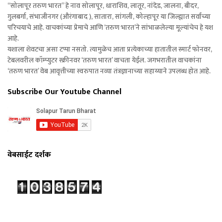
“सोलापूर तरुण भारत” हे नाव सोलापूर, धाराशिव, लातूर, नांदेड, जालना, बीदर,
गुलबर्गा, संभाजीनगर (औरंगाबाद ), सातारा, सांगली, कोल्हापूर या जिल्ह्यात सर्वांच्या
परिचयाचे आहे. वाचकांच्या प्रेमाचे आणि ‘तरुण भारत’ने सांभाळलेल्या मूल्यांचेच हे यश
आहे.
यशाला शेवटचा असा टप्पा नसतो. त्यामुळेच आता प्रत्येकाच्या हातातील स्मार्ट फोनवर,
टेबलवरील कॉम्प्युटर स्क्रीनवर ‘तरुण भारत’ वाचता येईल. जगभरातील वाचकांना
‘तरुण भारत’ वेब आवृत्तीच्या स्वरुपात नव्या तंत्रज्ञानाच्या सहाय्याने उपलब्ध होत आहे.
Subscribe Our Youtube Channel
वेबसाईट दर्शक