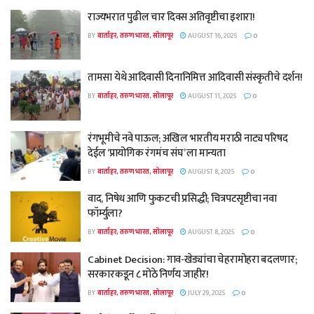
राज्यभरात पुढील चार दिवस अतिवृष्टीचा इशारा!
BY
वार्ताहर, तरुण भारत, सोलापूर
AUGUST 16, 2025
0
तामसा येथे आदिवासी दिनानिमित्त आदिवासी संस्कृतीचे दर्शन!
BY
वार्ताहर, तरुण भारत, सोलापूर
AUGUST 11, 2025
0
रंगभूमीचे नवे पाऊल; अखिल भारतीय मराठी नाट्य परिषद
देईल ‘प्रायोगिक रंगमंच संघ’ ला मान्यता
BY
वार्ताहर, तरुण भारत, सोलापूर
AUGUST 8, 2025
0
वाद, निषेध आणि फुकटची प्रसिद्धी; चित्रपटसृष्टीचा नवा
फॉर्म्युला?
BY
वार्ताहर, तरुण भारत, सोलापूर
AUGUST 8, 2025
0
Cabinet Decision: गाव-खेड्यांचा चेहरामोहरा बदलणार;
सरकारकडून ८ मोठे निर्णय जाहीर!
BY
वार्ताहर, तरुण भारत, सोलापूर
JULY 29, 2025
0