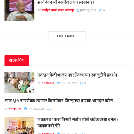
सच्चे रंगकर्मी स्वर्गीय जयंत सावरकर!
BY
वार्ताहर, तरुण भारत, सोलापूर
JULY 23, 2025
0
LOAD MORE
राजकीय
मतदानावेळी भाजप नगरसेवकांच्या एकजुटीचे प्रदर्शन
BY
तरुण भारत
JUNE 18, 2026
0
आज ६१५ नगरसेवक ठरणार किंगमेकर, जिल्ह्याचा बारावा आमदार कोण
BY
तरुण भारत
JUNE 17, 2026
0
लवकरच भारत तिसरी सर्वात मोठी अर्थव्यवस्था बनेल :
पालकमंत्री गोरे