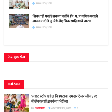
AUGUST 8, 2026
शिवशाही फाउंडेशनच्या वतीने जि. प. प्राथमिक मराठी
शाळा बादोले बु. येथे शैक्षणिक साहित्याचे वाटप
AUGUST 8, 2026
फेसबुक पेज
मनोरंजन
‘लास्ट स्टॉप खांदा’ चित्रपटाचा दमदार ट्रेलर लाँच ; २१
नोव्हेंबरला प्रेक्षकांच्या भेटीला
BY
तरुण भारत
NOVEMBER 12, 2025
0