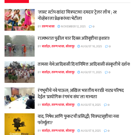
‘लास्ट स्टॉप खांदा’ चित्रपटाचा दमदार ट्रेलर लाँच ; २१
नोव्हेंबरला प्रेक्षकांच्या भेटीला
BY
तरुण भारत
NOVEMBER 12, 2025
0
राज्यभरात पुढील चार दिवस अतिवृष्टीचा इशारा!
BY
वार्ताहर, तरुण भारत, सोलापूर
AUGUST 16, 2025
0
तामसा येथे आदिवासी दिनानिमित्त आदिवासी संस्कृतीचे दर्शन!
BY
वार्ताहर, तरुण भारत, सोलापूर
AUGUST 11, 2025
0
रंगभूमीचे नवे पाऊल; अखिल भारतीय मराठी नाट्य परिषद
देईल ‘प्रायोगिक रंगमंच संघ’ ला मान्यता
BY
वार्ताहर, तरुण भारत, सोलापूर
AUGUST 8, 2025
0
वाद, निषेध आणि फुकटची प्रसिद्धी; चित्रपटसृष्टीचा नवा
फॉर्म्युला?
BY
वार्ताहर, तरुण भारत, सोलापूर
AUGUST 8, 2025
0