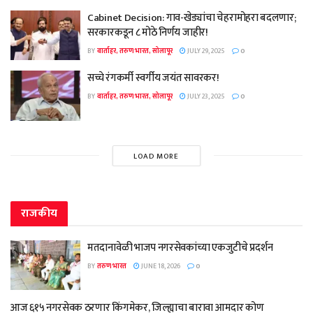
Cabinet Decision: गाव-खेड्यांचा चेहरामोहरा बदलणार;
सरकारकडून ८ मोठे निर्णय जाहीर!
BY
वार्ताहर, तरुण भारत, सोलापूर
JULY 29, 2025
0
सच्चे रंगकर्मी स्वर्गीय जयंत सावरकर!
BY
वार्ताहर, तरुण भारत, सोलापूर
JULY 23, 2025
0
LOAD MORE
राजकीय
मतदानावेळी भाजप नगरसेवकांच्या एकजुटीचे प्रदर्शन
BY
तरुण भारत
JUNE 18, 2026
0
आज ६१५ नगरसेवक ठरणार किंगमेकर, जिल्ह्याचा बारावा आमदार कोण