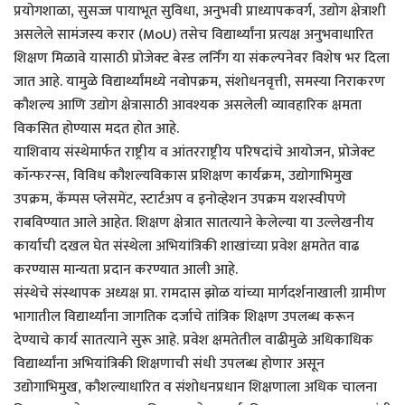
प्रयोगशाळा, सुसज्ज पायाभूत सुविधा, अनुभवी प्राध्यापकवर्ग, उ‌द्योग क्षेत्राशी
असलेले सामंजस्य करार (MoU) तसेच विद्यार्थ्यांना प्रत्यक्ष अनुभवाधारित
शिक्षण मिळावे यासाठी प्रोजेक्ट बेस्ड लर्निंग या संकल्पनेवर विशेष भर दिला
जात आहे. यामुळे विद्यार्थ्यांमध्ये नवोपक्रम, संशोधनवृत्ती, समस्या निराकरण
कौशल्य आणि उ‌द्योग क्षेत्रासाठी आवश्यक असलेली व्यावहारिक क्षमता
विकसित होण्यास मदत होत आहे.
याशिवाय संस्थेमार्फत राष्ट्रीय व आंतरराष्ट्रीय परिषदांचे आयोजन, प्रोजेक्ट
कॉन्फरन्स, विविध कौशल्यविकास प्रशिक्षण कार्यक्रम, उ‌द्योगाभिमुख
उपक्रम, कॅम्पस प्लेसमेंट, स्टार्टअप व इनोव्हेशन उपक्रम यशस्वीपणे
राबविण्यात आले आहेत. शिक्षण क्षेत्रात सातत्याने केलेल्या या उल्लेखनीय
कार्याची दखल घेत संस्थेला अभियांत्रिकी शाखांच्या प्रवेश क्षमतेत वाढ
करण्यास मान्यता प्रदान करण्यात आली आहे.
संस्थेचे संस्थापक अध्यक्ष प्रा. रामदास झोळ यांच्या मार्गदर्शनाखाली ग्रामीण
भागातील विद्यार्थ्यांना जागतिक दर्जाचे तांत्रिक शिक्षण उपलब्ध करून
देण्याचे कार्य सातत्याने सुरू आहे. प्रवेश क्षमतेतील वाढीमुळे अधिकाधिक
विद्यार्थ्यांना अभियांत्रिकी शिक्षणाची संधी उपलब्ध होणार असून
उ‌द्योगाभिमुख, कौशल्याधारित व संशोधनप्रधान शिक्षणाला अधिक चालना