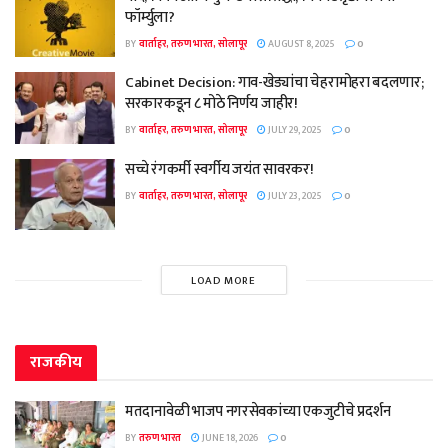
फॉर्म्युला?
BY
वार्ताहर, तरुण भारत, सोलापूर
AUGUST 8, 2025
0
Cabinet Decision: गाव-खेड्यांचा चेहरामोहरा बदलणार;
सरकारकडून ८ मोठे निर्णय जाहीर!
BY
वार्ताहर, तरुण भारत, सोलापूर
JULY 29, 2025
0
सच्चे रंगकर्मी स्वर्गीय जयंत सावरकर!
BY
वार्ताहर, तरुण भारत, सोलापूर
JULY 23, 2025
0
LOAD MORE
राजकीय
मतदानावेळी भाजप नगरसेवकांच्या एकजुटीचे प्रदर्शन
BY
तरुण भारत
JUNE 18, 2026
0