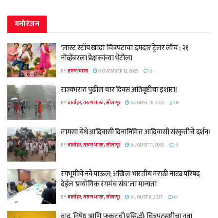
मनोरंजन
‘लास्ट स्टॉप खांदा’ चित्रपटाचा दमदार ट्रेलर लाँच ; २१
नोव्हेंबरला प्रेक्षकांच्या भेटीला
BY
तरुण भारत
NOVEMBER 12, 2025
0
राज्यभरात पुढील चार दिवस अतिवृष्टीचा इशारा!
BY
वार्ताहर, तरुण भारत, सोलापूर
AUGUST 16, 2025
0
तामसा येथे आदिवासी दिनानिमित्त आदिवासी संस्कृतीचे दर्शन!
BY
वार्ताहर, तरुण भारत, सोलापूर
AUGUST 11, 2025
0
रंगभूमीचे नवे पाऊल; अखिल भारतीय मराठी नाट्य परिषद
देईल ‘प्रायोगिक रंगमंच संघ’ ला मान्यता
BY
वार्ताहर, तरुण भारत, सोलापूर
AUGUST 8, 2025
0
वाद, निषेध आणि फुकटची प्रसिद्धी; चित्रपटसृष्टीचा नवा