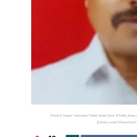
["local"],"origin":"unknown","total_draw_time":0,"total_dra
{},"tools_used":{"transform"