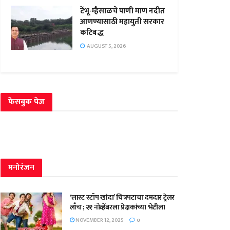
टेंभू-म्हैसाळचे पाणी माण नदीत
आणण्यासाठी महायुती सरकार
कटिबद्ध
AUGUST 5, 2026
फेसबुक पेज
मनोरंजन
‘लास्ट स्टॉप खांदा’ चित्रपटाचा दमदार ट्रेलर
लाँच ; २१ नोव्हेंबरला प्रेक्षकांच्या भेटीला
NOVEMBER 12, 2025
0