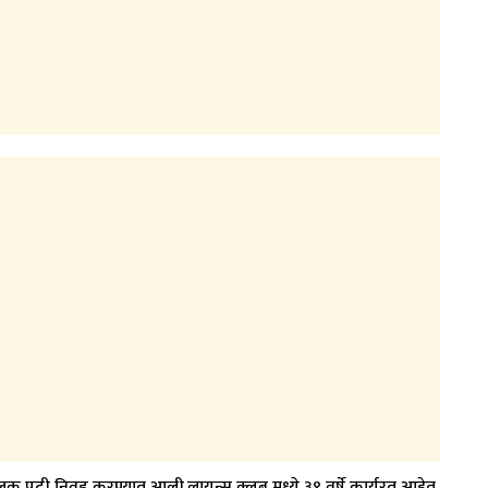
 पदी निवड करण्यात आली.लायन्स क्लब मध्ये ३९ वर्षे कार्यरत आहेत