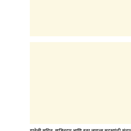
यावेळी सचिव, खजिनदार आणि इतर लायन्स सदस्यांची संचालक