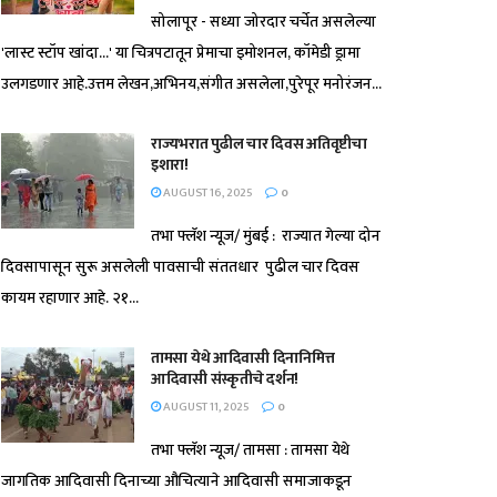
सोलापूर - सध्या जोरदार चर्चेत असलेल्या
'लास्ट स्टॉप खांदा...' या चित्रपटातून प्रेमाचा इमोशनल, कॉमेडी ड्रामा
उलगडणार आहे.उत्तम लेखन,अभिनय,संगीत असलेला,पुरेपूर मनोरंजन...
राज्यभरात पुढील चार दिवस अतिवृष्टीचा
इशारा!
AUGUST 16, 2025
0
तभा फ्लॅश न्यूज/ मुंबई : राज्यात गेल्या दोन
दिवसापासून सुरू असलेली पावसाची संततधार पुढील चार दिवस
कायम रहाणार आहे. २१...
तामसा येथे आदिवासी दिनानिमित्त
आदिवासी संस्कृतीचे दर्शन!
AUGUST 11, 2025
0
तभा फ्लॅश न्यूज/ तामसा : तामसा येथे
जागतिक आदिवासी दिनाच्या औचित्याने आदिवासी समाजाकडून