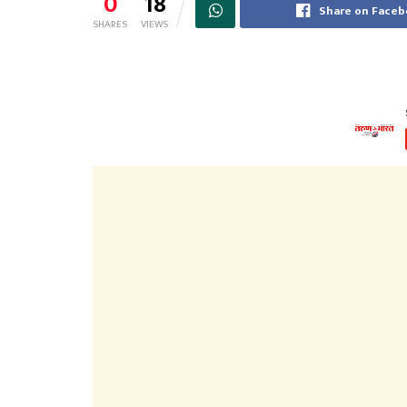
0
18
Share on Face
SHARES
VIEWS