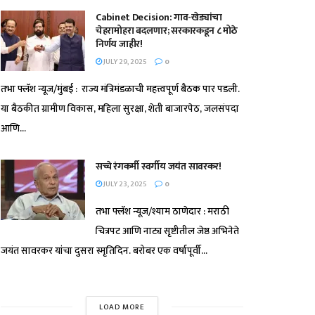
Cabinet Decision: गाव-खेड्यांचा
चेहरामोहरा बदलणार; सरकारकडून ८ मोठे
निर्णय जाहीर!
JULY 29, 2025
0
तभा फ्लॅश न्यूज/मुंबई : राज्य मंत्रिमंडळाची महत्त्वपूर्ण बैठक पार पडली.
या बैठकीत ग्रामीण विकास, महिला सुरक्षा, शेती बाजारपेठ, जलसंपदा
आणि...
सच्चे रंगकर्मी स्वर्गीय जयंत सावरकर!
JULY 23, 2025
0
तभा फ्लॅश न्यूज/श्याम ठाणेदार : मराठी
चित्रपट आणि नाट्य सृष्टीतील जेष्ठ अभिनेते
जयंत सावरकर यांचा दुसरा स्मृतिदिन. बरोबर एक वर्षापूर्वी...
LOAD MORE