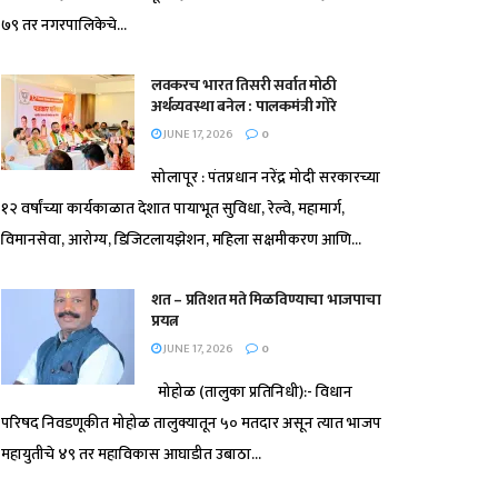
७९ तर नगरपालिकेचे...
लवकरच भारत तिसरी सर्वात मोठी
अर्थव्यवस्था बनेल : पालकमंत्री गोरे
JUNE 17, 2026
0
सोलापूर : पंतप्रधान नरेंद्र मोदी सरकारच्या
१२ वर्षांच्या कार्यकाळात देशात पायाभूत सुविधा, रेल्वे, महामार्ग,
विमानसेवा, आरोग्य, डिजिटलायझेशन, महिला सक्षमीकरण आणि...
शत – प्रतिशत मते मिळविण्याचा भाजपाचा
प्रयत्न
JUNE 17, 2026
0
मोहोळ (तालुका प्रतिनिधी):- विधान
परिषद निवडणूकीत मोहोळ तालुक्यातून ५० मतदार असून त्यात भाजप
महायुतीचे ४९ तर महाविकास आघाडीत उबाठा...