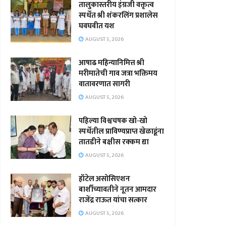
तालुकास्तरीय इंग्रजी वक्तृत्व
स्पर्धेत श्री शंकरलिंग प्रशालेस
घवघवीत यश
AUGUST 5, 2026
आषाढ महिन्यानिमित्त श्री
मरीमातेची गाव जत्रा भक्तिमय
वातावरणात सागरी
AUGUST 5, 2026
पहिल्या विश्वचषक खो-खो
स्पर्धेतील प्राविण्यप्राप्त खेळाडूंना
तातडीने बक्षीस रक्कम द्या
AUGUST 5, 2026
हॉटेल असोसिएशन
बार्शीच्यावतीने नूतन आमदार
राजेंद्र राऊत यांचा सत्कार
AUGUST 5, 2026