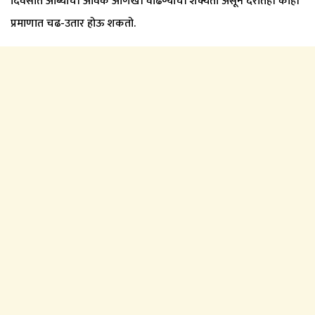
दिवसांत आंब्यांची आवक आणखी वाढण्याची शक्यता असून दरातही काही
प्रमाणात चढ-उतार होऊ शकतो.