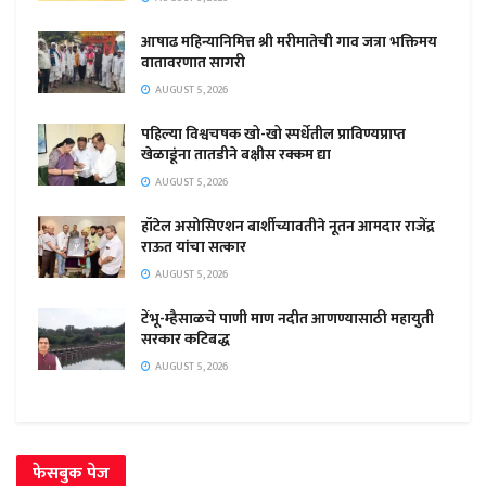
आषाढ महिन्यानिमित्त श्री मरीमातेची गाव जत्रा भक्तिमय
वातावरणात सागरी
AUGUST 5, 2026
पहिल्या विश्वचषक खो-खो स्पर्धेतील प्राविण्यप्राप्त
खेळाडूंना तातडीने बक्षीस रक्कम द्या
AUGUST 5, 2026
हॉटेल असोसिएशन बार्शीच्यावतीने नूतन आमदार राजेंद्र
राऊत यांचा सत्कार
AUGUST 5, 2026
टेंभू-म्हैसाळचे पाणी माण नदीत आणण्यासाठी महायुती
सरकार कटिबद्ध
AUGUST 5, 2026
फेसबुक पेज