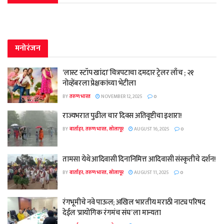
मनोरंजन
‘लास्ट स्टॉप खांदा’ चित्रपटाचा दमदार ट्रेलर लाँच ; २१
नोव्हेंबरला प्रेक्षकांच्या भेटीला
BY
तरुण भारत
NOVEMBER 12, 2025
0
राज्यभरात पुढील चार दिवस अतिवृष्टीचा इशारा!
BY
वार्ताहर, तरुण भारत, सोलापूर
AUGUST 16, 2025
0
तामसा येथे आदिवासी दिनानिमित्त आदिवासी संस्कृतीचे दर्शन!
BY
वार्ताहर, तरुण भारत, सोलापूर
AUGUST 11, 2025
0
रंगभूमीचे नवे पाऊल; अखिल भारतीय मराठी नाट्य परिषद
देईल ‘प्रायोगिक रंगमंच संघ’ ला मान्यता