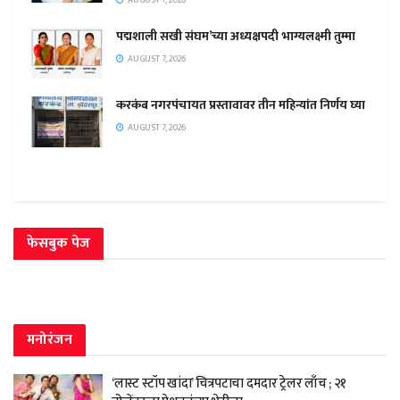
पद्मशाली सखी संघम’च्या अध्यक्षपदी भाग्यलक्ष्मी तुम्मा
AUGUST 7, 2026
करकंब नगरपंचायत प्रस्तावावर तीन महिन्यांत निर्णय घ्या
AUGUST 7, 2026
फेसबुक पेज
मनोरंजन
‘लास्ट स्टॉप खांदा’ चित्रपटाचा दमदार ट्रेलर लाँच ; २१