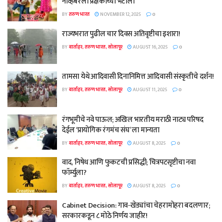
नोव्हेंबरला प्रेक्षकांच्या भेटीला
BY
तरुण भारत
NOVEMBER 12, 2025
0
राज्यभरात पुढील चार दिवस अतिवृष्टीचा इशारा!
BY
वार्ताहर, तरुण भारत, सोलापूर
AUGUST 16, 2025
0
तामसा येथे आदिवासी दिनानिमित्त आदिवासी संस्कृतीचे दर्शन!
BY
वार्ताहर, तरुण भारत, सोलापूर
AUGUST 11, 2025
0
रंगभूमीचे नवे पाऊल; अखिल भारतीय मराठी नाट्य परिषद
देईल ‘प्रायोगिक रंगमंच संघ’ ला मान्यता
BY
वार्ताहर, तरुण भारत, सोलापूर
AUGUST 8, 2025
0
वाद, निषेध आणि फुकटची प्रसिद्धी; चित्रपटसृष्टीचा नवा
फॉर्म्युला?
BY
वार्ताहर, तरुण भारत, सोलापूर
AUGUST 8, 2025
0
Cabinet Decision: गाव-खेड्यांचा चेहरामोहरा बदलणार;
सरकारकडून ८ मोठे निर्णय जाहीर!