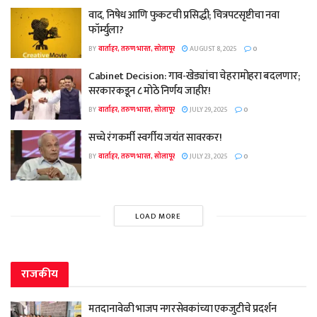
वाद, निषेध आणि फुकटची प्रसिद्धी; चित्रपटसृष्टीचा नवा
फॉर्म्युला?
BY
वार्ताहर, तरुण भारत, सोलापूर
AUGUST 8, 2025
0
Cabinet Decision: गाव-खेड्यांचा चेहरामोहरा बदलणार;
सरकारकडून ८ मोठे निर्णय जाहीर!
BY
वार्ताहर, तरुण भारत, सोलापूर
JULY 29, 2025
0
सच्चे रंगकर्मी स्वर्गीय जयंत सावरकर!
BY
वार्ताहर, तरुण भारत, सोलापूर
JULY 23, 2025
0
LOAD MORE
राजकीय
मतदानावेळी भाजप नगरसेवकांच्या एकजुटीचे प्रदर्शन