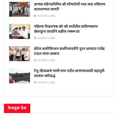
आषाढ महिन्यानिमित्त श्री मरीमातेची गाव जत्रा भक्तिमय
वातावरणात सागरी
AUGUST 5, 2026
पहिल्या विश्वचषक खो-खो स्पर्धेतील प्राविण्यप्राप्त
खेळाडूंना तातडीने बक्षीस रक्कम द्या
AUGUST 5, 2026
हॉटेल असोसिएशन बार्शीच्यावतीने नूतन आमदार राजेंद्र
राऊत यांचा सत्कार
AUGUST 5, 2026
टेंभू-म्हैसाळचे पाणी माण नदीत आणण्यासाठी महायुती
सरकार कटिबद्ध
AUGUST 5, 2026
फेसबुक पेज