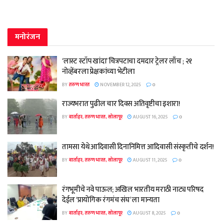
मनोरंजन
‘लास्ट स्टॉप खांदा’ चित्रपटाचा दमदार ट्रेलर लाँच ; २१
नोव्हेंबरला प्रेक्षकांच्या भेटीला
BY
तरुण भारत
NOVEMBER 12, 2025
0
राज्यभरात पुढील चार दिवस अतिवृष्टीचा इशारा!
BY
वार्ताहर, तरुण भारत, सोलापूर
AUGUST 16, 2025
0
तामसा येथे आदिवासी दिनानिमित्त आदिवासी संस्कृतीचे दर्शन!
BY
वार्ताहर, तरुण भारत, सोलापूर
AUGUST 11, 2025
0
रंगभूमीचे नवे पाऊल; अखिल भारतीय मराठी नाट्य परिषद
देईल ‘प्रायोगिक रंगमंच संघ’ ला मान्यता
BY
वार्ताहर, तरुण भारत, सोलापूर
AUGUST 8, 2025
0