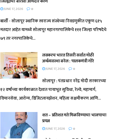
जिल्ह्याचा बारावा आमदार कोण
JUNE 17, 2026
0
बार्शी - सोलापूर स्थानिक स्वराज्य संस्थेच्या निवडणुकीत एकूण ६१५
मतदार आहेत यामध्ये सोलापूर महानगरपालिकेचे १११ जिल्हा परिषदेचे
७९ तर नगरपालिकेचे...
लवकरच भारत तिसरी सर्वात मोठी
अर्थव्यवस्था बनेल : पालकमंत्री गोरे
JUNE 17, 2026
0
सोलापूर : पंतप्रधान नरेंद्र मोदी सरकारच्या
१२ वर्षांच्या कार्यकाळात देशात पायाभूत सुविधा, रेल्वे, महामार्ग,
विमानसेवा, आरोग्य, डिजिटलायझेशन, महिला सक्षमीकरण आणि...
शत – प्रतिशत मते मिळविण्याचा भाजपाचा
प्रयत्न
JUNE 17, 2026
0