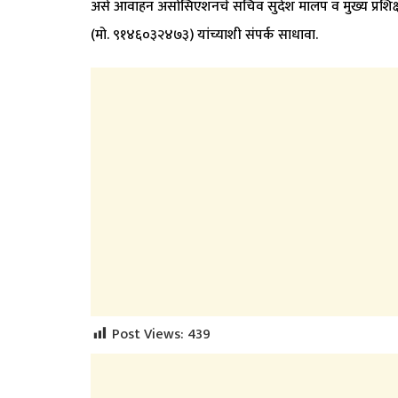
असे आवाहन असोसिएशनचे सचिव सुदेश मालप व मुख्य प्रशिक्
(मो. ९१४६०३२४७३) यांच्याशी संपर्क साधावा.
Post Views:
439