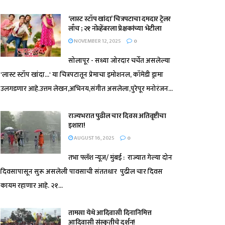
‘लास्ट स्टॉप खांदा’ चित्रपटाचा दमदार ट्रेलर
लाँच ; २१ नोव्हेंबरला प्रेक्षकांच्या भेटीला
NOVEMBER 12, 2025
0
सोलापूर - सध्या जोरदार चर्चेत असलेल्या
'लास्ट स्टॉप खांदा...' या चित्रपटातून प्रेमाचा इमोशनल, कॉमेडी ड्रामा
उलगडणार आहे.उत्तम लेखन,अभिनय,संगीत असलेला,पुरेपूर मनोरंजन...
राज्यभरात पुढील चार दिवस अतिवृष्टीचा
इशारा!
AUGUST 16, 2025
0
तभा फ्लॅश न्यूज/ मुंबई : राज्यात गेल्या दोन
दिवसापासून सुरू असलेली पावसाची संततधार पुढील चार दिवस
कायम रहाणार आहे. २१...
तामसा येथे आदिवासी दिनानिमित्त
आदिवासी संस्कृतीचे दर्शन!