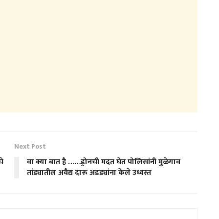
Next Post
चे
वा क्या बात है ……ड्रोनची मदत घेत पोलिसांनी मुळेगाव
तांड्यातील अवैद्य दारू अडड्यांना केले उध्वस्त