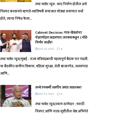
तभा फ्लॅश न्यूज : वाद निर्माण होतील असे
चित्रपट बनवायचे म्हणजे त्याविषयी समाजात मोठ्या प्रमाणात चर्चा
होते, त्याचा निषेध केला...
Cabinet Decision: गाव-खेड्यांचा
चेहरामोहरा बदलणार; सरकारकडून ८ मोठे
निर्णय जाहीर!
JULY 29, 2025
0
तभा फ्लॅश न्यूज/मुंबई : राज्य मंत्रिमंडळाची महत्त्वपूर्ण बैठक पार पडली.
या बैठकीत ग्रामीण विकास, महिला सुरक्षा, शेती बाजारपेठ, जलसंपदा
आणि...
सच्चे रंगकर्मी स्वर्गीय जयंत सावरकर!
JULY 23, 2025
0
तभा फ्लॅश न्यूज/श्याम ठाणेदार : मराठी
चित्रपट आणि नाट्य सृष्टीतील जेष्ठ अभिनेते