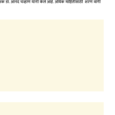
षक डॉ. आनंद चव्हाण यांनी केले आहे. अधिक माहितीसाठी शरण वांगी