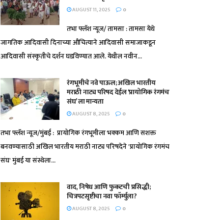
AUGUST 11, 2025
0
तभा फ्लॅश न्यूज/ तामसा : तामसा येथे
जागतिक आदिवासी दिनाच्या औचित्याने आदिवासी समाजाकडून
आदिवासी संस्कृतीचे दर्शन घडविण्यात आले. येथील नवीन...
रंगभूमीचे नवे पाऊल; अखिल भारतीय
मराठी नाट्य परिषद देईल ‘प्रायोगिक रंगमंच
संघ’ ला मान्यता
AUGUST 8, 2025
0
तभा फ्लॅश न्यूज/मुंबई : प्रायोगिक रंगभूमीला भक्कम आणि सशक्त
बनवण्यासाठी अखिल भारतीय मराठी नाट्य परिषदेने 'प्रायोगिक रंगमंच
संघ' मुंबई या संस्थेला...
वाद, निषेध आणि फुकटची प्रसिद्धी;
चित्रपटसृष्टीचा नवा फॉर्म्युला?
AUGUST 8, 2025
0