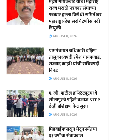
महेश गायकवाड यांची महाराष्ट्र
राज्य मराठी पत्रकार संघाच्या
पत्रकार हल्ला विरोधी समितीवर
महाराष्ट्र प्रदेश सरचिटणीस पदी
नियुक्ती
AUGUST 8, 2026
ग्रामपंचायत अधिकारी दक्षिण
तालुकाध्यपदी रमेश गायकवाड,
सज्जाद काझी यांची सचिवपदी
निवड
AUGUST 8, 2026
ए. जी. पाटील इन्स्टिट्यूटमध्ये
सोलापूरचे पहिले बजाज STEP
ईव्ही प्रशिक्षण केंद्र सुरू!
AUGUST 8, 2026
मिडवाईफपासून मेट्रनपर्यंतचा
३१ वर्षांचा सेवाप्रवास