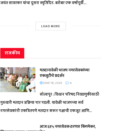
जयंत सावरकर यांचा दुसरा स्मृतिदिन. बरोबर एक वर्षापूर्वी...
LOAD MORE
राजकीय
मतदानावेळी भाजप नगरसेवकांच्या
एकजुटीचे प्रदर्शन
JUNE 18, 2026
0
सोलापूर : विधान परिषद निवडणुकीसाठी
गुरुवारी मतदान प्रक्रिया पार पडली. यावेळी भाजपच्या सर्व
नगरसेवकांनी एकत्रितपणे मतदान करून पक्षाची एकजूट आणि...
आज ६१५ नगरसेवक ठरणार किंगमेकर,