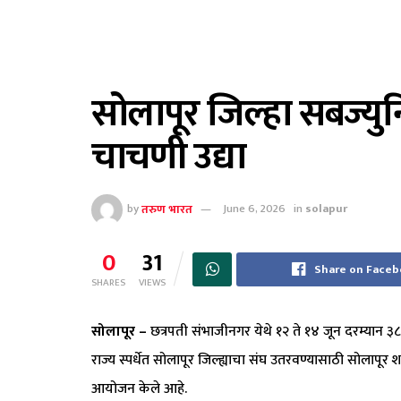
सोलापूर जिल्हा सबज्यु
चाचणी उद्या
by
तरुण भारत
June 6, 2026
in
solapur
0
31
Share on Face
SHARES
VIEWS
सोलापूर –
छत्रपती संभाजीनगर येथे १२ ते १४ जून दरम्यान ३८व
राज्य स्पर्धेत सोलापूर जिल्ह्याचा संघ उतरवण्यासाठी सोलापू
आयोजन केले आहे.