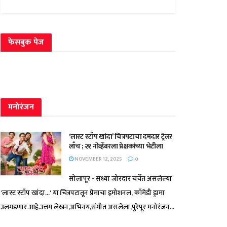
फेसबुक पेज
मनोरंजन
‘लास्ट स्टॉप खांदा’ चित्रपटाचा दमदार ट्रेलर
लाँच ; २१ नोव्हेंबरला प्रेक्षकांच्या भेटीला
NOVEMBER 12, 2025
0
सोलापूर - सध्या जोरदार चर्चेत असलेल्या
'लास्ट स्टॉप खांदा...' या चित्रपटातून प्रेमाचा इमोशनल, कॉमेडी ड्रामा
उलगडणार आहे.उत्तम लेखन,अभिनय,संगीत असलेला,पुरेपूर मनोरंजन...