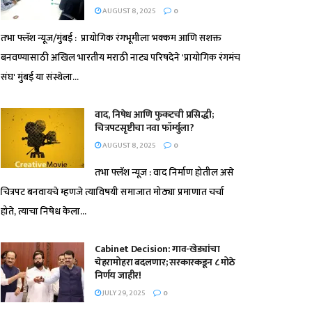
AUGUST 8, 2025
0
तभा फ्लॅश न्यूज/मुंबई : प्रायोगिक रंगभूमीला भक्कम आणि सशक्त
बनवण्यासाठी अखिल भारतीय मराठी नाट्य परिषदेने 'प्रायोगिक रंगमंच
संघ' मुंबई या संस्थेला...
वाद, निषेध आणि फुकटची प्रसिद्धी;
चित्रपटसृष्टीचा नवा फॉर्म्युला?
AUGUST 8, 2025
0
तभा फ्लॅश न्यूज : वाद निर्माण होतील असे
चित्रपट बनवायचे म्हणजे त्याविषयी समाजात मोठ्या प्रमाणात चर्चा
होते, त्याचा निषेध केला...
Cabinet Decision: गाव-खेड्यांचा
चेहरामोहरा बदलणार; सरकारकडून ८ मोठे
निर्णय जाहीर!
JULY 29, 2025
0