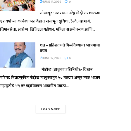
JUNE 17, 2026
0
सोलापूर : पंतप्रधान नरेंद्र मोदी सरकारच्या
१२ वर्षांच्या कार्यकाळात देशात पायाभूत सुविधा, रेल्वे, महामार्ग,
विमानसेवा, आरोग्य, डिजिटलायझेशन, महिला सक्षमीकरण आणि...
शत – प्रतिशत मते मिळविण्याचा भाजपाचा
प्रयत्न
JUNE 17, 2026
0
मोहोळ (तालुका प्रतिनिधी):- विधान
परिषद निवडणूकीत मोहोळ तालुक्यातून ५० मतदार असून त्यात भाजप
महायुतीचे ४९ तर महाविकास आघाडीत उबाठा...
LOAD MORE