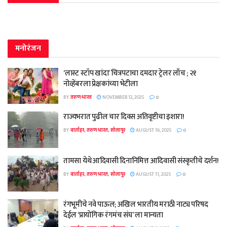
मनोरंजन
‘लास्ट स्टॉप खांदा’ चित्रपटाचा दमदार ट्रेलर लाँच ; २१
नोव्हेंबरला प्रेक्षकांच्या भेटीला
BY
तरुण भारत
NOVEMBER 12, 2025
0
राज्यभरात पुढील चार दिवस अतिवृष्टीचा इशारा!
BY
वार्ताहर, तरुण भारत, सोलापूर
AUGUST 16, 2025
0
तामसा येथे आदिवासी दिनानिमित्त आदिवासी संस्कृतीचे दर्शन!
BY
वार्ताहर, तरुण भारत, सोलापूर
AUGUST 11, 2025
0
रंगभूमीचे नवे पाऊल; अखिल भारतीय मराठी नाट्य परिषद
देईल ‘प्रायोगिक रंगमंच संघ’ ला मान्यता