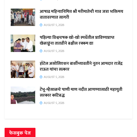
आषाढ महिन्यानिमित्त श्री मरीमातेची गाव जत्रा भक्तिमय
वातावरणात सागरी
AUGUST 5, 2026
पहिल्या विश्वचषक खो-खो स्पर्धेतील प्राविण्यप्राप्त
खेळाडूंना तातडीने बक्षीस रक्कम द्या
AUGUST 5, 2026
हॉटेल असोसिएशन बार्शीच्यावतीने नूतन आमदार राजेंद्र
राऊत यांचा सत्कार
AUGUST 5, 2026
टेंभू-म्हैसाळचे पाणी माण नदीत आणण्यासाठी महायुती
सरकार कटिबद्ध
AUGUST 5, 2026
फेसबुक पेज