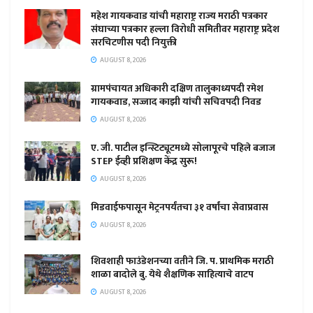
महेश गायकवाड यांची महाराष्ट्र राज्य मराठी पत्रकार
संघाच्या पत्रकार हल्ला विरोधी समितीवर महाराष्ट्र प्रदेश
सरचिटणीस पदी नियुक्ती
AUGUST 8, 2026
ग्रामपंचायत अधिकारी दक्षिण तालुकाध्यपदी रमेश
गायकवाड, सज्जाद काझी यांची सचिवपदी निवड
AUGUST 8, 2026
ए. जी. पाटील इन्स्टिट्यूटमध्ये सोलापूरचे पहिले बजाज
STEP ईव्ही प्रशिक्षण केंद्र सुरू!
AUGUST 8, 2026
मिडवाईफपासून मेट्रनपर्यंतचा ३१ वर्षांचा सेवाप्रवास
AUGUST 8, 2026
शिवशाही फाउंडेशनच्या वतीने जि. प. प्राथमिक मराठी
शाळा बादोले बु. येथे शैक्षणिक साहित्याचे वाटप
AUGUST 8, 2026