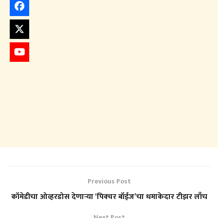
Previous Post
कॉमेडीचा ओव्हरडोस देणाऱ्या ‘पिक्चर बॉईज’चा धमाकेदार टीझर लाँच
Next Post