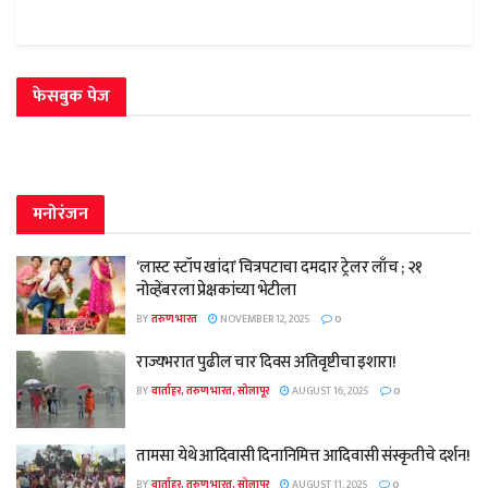
फेसबुक पेज
मनोरंजन
‘लास्ट स्टॉप खांदा’ चित्रपटाचा दमदार ट्रेलर लाँच ; २१
नोव्हेंबरला प्रेक्षकांच्या भेटीला
BY
तरुण भारत
NOVEMBER 12, 2025
0
राज्यभरात पुढील चार दिवस अतिवृष्टीचा इशारा!
BY
वार्ताहर, तरुण भारत, सोलापूर
AUGUST 16, 2025
0
तामसा येथे आदिवासी दिनानिमित्त आदिवासी संस्कृतीचे दर्शन!
BY
वार्ताहर, तरुण भारत, सोलापूर
AUGUST 11, 2025
0