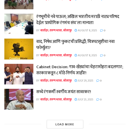
रंगभूमीचे नवे पाऊल; अखिल भारतीय मराठी नाट्य परिषद
देईल ‘प्रायोगिक रंगमंच संघ’ ला मान्यता
BY
वार्ताहर, तरुण भारत, सोलापूर
AUGUST 8, 2025
0
वाद, निषेध आणि फुकटची प्रसिद्धी; चित्रपटसृष्टीचा नवा
फॉर्म्युला?
BY
वार्ताहर, तरुण भारत, सोलापूर
AUGUST 8, 2025
0
Cabinet Decision: गाव-खेड्यांचा चेहरामोहरा बदलणार;
सरकारकडून ८ मोठे निर्णय जाहीर!
BY
वार्ताहर, तरुण भारत, सोलापूर
JULY 29, 2025
0
सच्चे रंगकर्मी स्वर्गीय जयंत सावरकर!
BY
वार्ताहर, तरुण भारत, सोलापूर
JULY 23, 2025
0
LOAD MORE