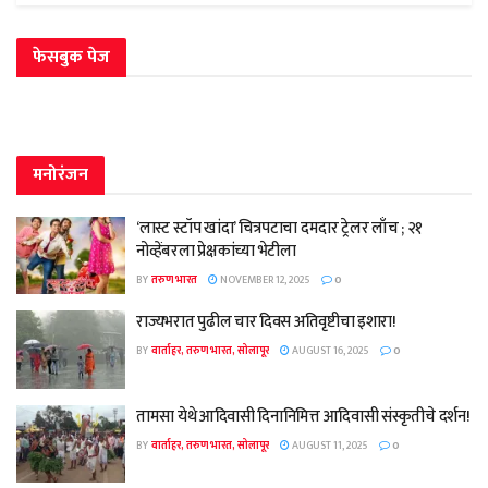
फेसबुक पेज
मनोरंजन
‘लास्ट स्टॉप खांदा’ चित्रपटाचा दमदार ट्रेलर लाँच ; २१
नोव्हेंबरला प्रेक्षकांच्या भेटीला
BY
तरुण भारत
NOVEMBER 12, 2025
0
राज्यभरात पुढील चार दिवस अतिवृष्टीचा इशारा!
BY
वार्ताहर, तरुण भारत, सोलापूर
AUGUST 16, 2025
0
तामसा येथे आदिवासी दिनानिमित्त आदिवासी संस्कृतीचे दर्शन!
BY
वार्ताहर, तरुण भारत, सोलापूर
AUGUST 11, 2025
0