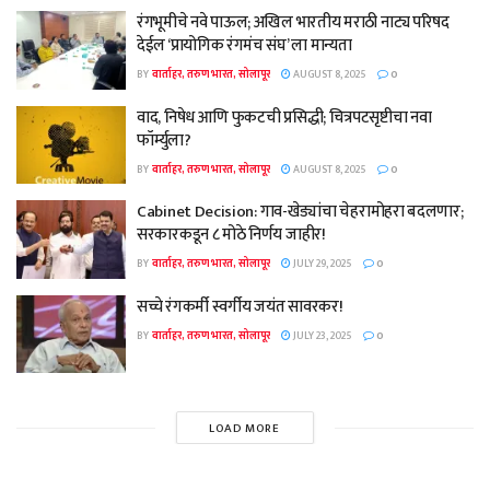
रंगभूमीचे नवे पाऊल; अखिल भारतीय मराठी नाट्य परिषद
देईल ‘प्रायोगिक रंगमंच संघ’ ला मान्यता
BY
वार्ताहर, तरुण भारत, सोलापूर
AUGUST 8, 2025
0
वाद, निषेध आणि फुकटची प्रसिद्धी; चित्रपटसृष्टीचा नवा
फॉर्म्युला?
BY
वार्ताहर, तरुण भारत, सोलापूर
AUGUST 8, 2025
0
Cabinet Decision: गाव-खेड्यांचा चेहरामोहरा बदलणार;
सरकारकडून ८ मोठे निर्णय जाहीर!
BY
वार्ताहर, तरुण भारत, सोलापूर
JULY 29, 2025
0
सच्चे रंगकर्मी स्वर्गीय जयंत सावरकर!
BY
वार्ताहर, तरुण भारत, सोलापूर
JULY 23, 2025
0
LOAD MORE