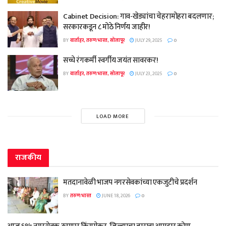
Cabinet Decision: गाव-खेड्यांचा चेहरामोहरा बदलणार;
सरकारकडून ८ मोठे निर्णय जाहीर!
BY
वार्ताहर, तरुण भारत, सोलापूर
JULY 29, 2025
0
सच्चे रंगकर्मी स्वर्गीय जयंत सावरकर!
BY
वार्ताहर, तरुण भारत, सोलापूर
JULY 23, 2025
0
LOAD MORE
राजकीय
मतदानावेळी भाजप नगरसेवकांच्या एकजुटीचे प्रदर्शन
BY
तरुण भारत
JUNE 18, 2026
0