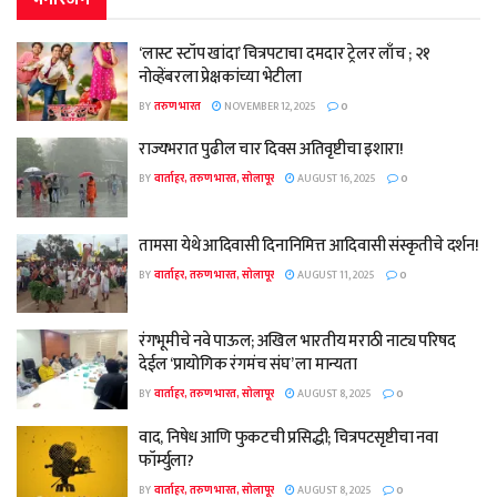
‘लास्ट स्टॉप खांदा’ चित्रपटाचा दमदार ट्रेलर लाँच ; २१
नोव्हेंबरला प्रेक्षकांच्या भेटीला
BY
तरुण भारत
NOVEMBER 12, 2025
0
राज्यभरात पुढील चार दिवस अतिवृष्टीचा इशारा!
BY
वार्ताहर, तरुण भारत, सोलापूर
AUGUST 16, 2025
0
तामसा येथे आदिवासी दिनानिमित्त आदिवासी संस्कृतीचे दर्शन!
BY
वार्ताहर, तरुण भारत, सोलापूर
AUGUST 11, 2025
0
रंगभूमीचे नवे पाऊल; अखिल भारतीय मराठी नाट्य परिषद
देईल ‘प्रायोगिक रंगमंच संघ’ ला मान्यता
BY
वार्ताहर, तरुण भारत, सोलापूर
AUGUST 8, 2025
0
वाद, निषेध आणि फुकटची प्रसिद्धी; चित्रपटसृष्टीचा नवा
फॉर्म्युला?
BY
वार्ताहर, तरुण भारत, सोलापूर
AUGUST 8, 2025
0