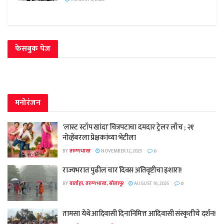
फेसबुक पेज
मनोरंजन
‘लास्ट स्टॉप खांदा’ चित्रपटाचा दमदार ट्रेलर लाँच ; २१
नोव्हेंबरला प्रेक्षकांच्या भेटीला
BY
तरुण भारत
NOVEMBER 12, 2025
0
राज्यभरात पुढील चार दिवस अतिवृष्टीचा इशारा!
BY
वार्ताहर, तरुण भारत, सोलापूर
AUGUST 16, 2025
0
तामसा येथे आदिवासी दिनानिमित्त आदिवासी संस्कृतीचे दर्शन!