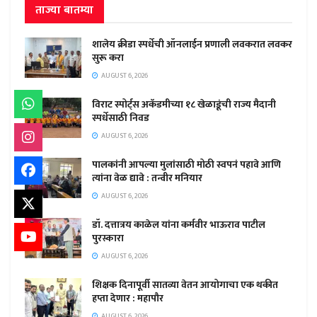
ताज्या बातम्या
शालेय क्रीडा स्पर्धेची ऑनलाईन प्रणाली लवकरात लवकर
सुरू करा
AUGUST 6, 2026
विराट स्पोर्ट्स अकॅडमीच्या १८ खेळाडूंची राज्य मैदानी
स्पर्धेसाठी निवड
AUGUST 6, 2026
पालकांनी आपल्या मुलांसाठी मोठी स्वपनं पहावे आणि
त्यांना वेळ द्यावे : तन्वीर मनियार
AUGUST 6, 2026
डॉ. दत्तात्रय काळेल यांना कर्मवीर भाऊराव पाटील
पुरस्कारा
AUGUST 6, 2026
शिक्षक दिनापूर्वी सातव्या वेतन आयोगाचा एक थकीत
हप्ता देणार : महापौर
AUGUST 6, 2026