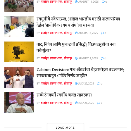
BY
वार्ताहर, तरुण भारत, सोलापूर
AUGUST 11, 2025
0
रंगभूमीचे नवे पाऊल; अखिल भारतीय मराठी नाट्य परिषद
देईल ‘प्रायोगिक रंगमंच संघ’ ला मान्यता
BY
वार्ताहर, तरुण भारत, सोलापूर
AUGUST 8, 2025
0
वाद, निषेध आणि फुकटची प्रसिद्धी; चित्रपटसृष्टीचा नवा
फॉर्म्युला?
BY
वार्ताहर, तरुण भारत, सोलापूर
AUGUST 8, 2025
0
Cabinet Decision: गाव-खेड्यांचा चेहरामोहरा बदलणार;
सरकारकडून ८ मोठे निर्णय जाहीर!
BY
वार्ताहर, तरुण भारत, सोलापूर
JULY 29, 2025
0
सच्चे रंगकर्मी स्वर्गीय जयंत सावरकर!
BY
वार्ताहर, तरुण भारत, सोलापूर
JULY 23, 2025
0
LOAD MORE