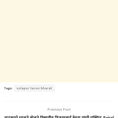
Tags:
solapur tarun bharat
Previous Post
नाटकाचे चालते बोलते विद्यापीठ विजयाबाई मेहता यांची एक्झिट #viral