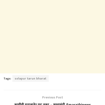
Tags:
solapur tarun bharat
Previous Post
कुणीही घराबाहेर पडू नका – मुख्यमंत्री #marathinews