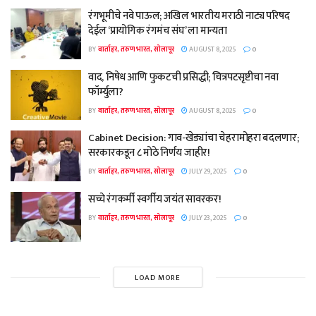
रंगभूमीचे नवे पाऊल; अखिल भारतीय मराठी नाट्य परिषद
देईल ‘प्रायोगिक रंगमंच संघ’ ला मान्यता
BY
वार्ताहर, तरुण भारत, सोलापूर
AUGUST 8, 2025
0
वाद, निषेध आणि फुकटची प्रसिद्धी; चित्रपटसृष्टीचा नवा
फॉर्म्युला?
BY
वार्ताहर, तरुण भारत, सोलापूर
AUGUST 8, 2025
0
Cabinet Decision: गाव-खेड्यांचा चेहरामोहरा बदलणार;
सरकारकडून ८ मोठे निर्णय जाहीर!
BY
वार्ताहर, तरुण भारत, सोलापूर
JULY 29, 2025
0
सच्चे रंगकर्मी स्वर्गीय जयंत सावरकर!
BY
वार्ताहर, तरुण भारत, सोलापूर
JULY 23, 2025
0
LOAD MORE