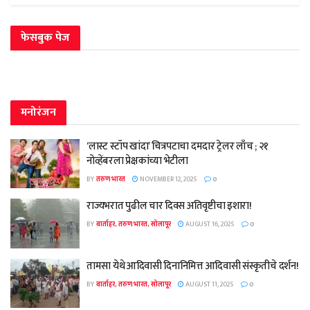
फेसबुक पेज
मनोरंजन
‘लास्ट स्टॉप खांदा’ चित्रपटाचा दमदार ट्रेलर लाँच ; २१
नोव्हेंबरला प्रेक्षकांच्या भेटीला
BY
तरुण भारत
NOVEMBER 12, 2025
0
राज्यभरात पुढील चार दिवस अतिवृष्टीचा इशारा!
BY
वार्ताहर, तरुण भारत, सोलापूर
AUGUST 16, 2025
0
तामसा येथे आदिवासी दिनानिमित्त आदिवासी संस्कृतीचे दर्शन!
BY
वार्ताहर, तरुण भारत, सोलापूर
AUGUST 11, 2025
0